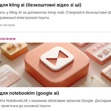
для kling ai (безкоштовні відео зі шi)
сь у Kling AI за допомогою temp mail. Створюйте безкоштовні Ш
равжньої електронної пошти.
хв читання
 ПЛАТФОРМ
 для notebooklm (google ai)
йте NotebookLM з окремим обліковим записом Google. Дослідже
з прив'язки до основної пошти.