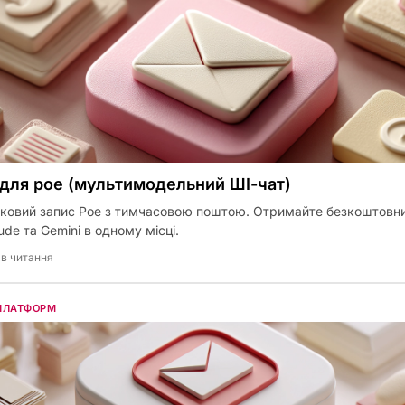
 для poe (мультимодельний ШІ-чат)
ліковий запис Poe з тимчасовою поштою. Отримайте безкоштовн
ude та Gemini в одному місці.
хв читання
 ПЛАТФОРМ