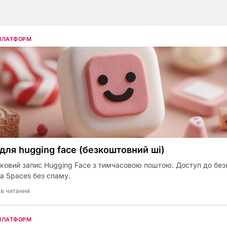
 ПЛАТФОРМ
 для hugging face (безкоштовний шi)
іковий запис Hugging Face з тимчасовою поштою. Доступ до бе
а Spaces без спаму.
хв читання
 ПЛАТФОРМ