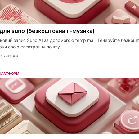
 для suno (безкоштовна іі-музика)
ковий запис Suno AI за допомогою temp mail. Генеруйте безкоштовн
ючи свою електронну пошту.
хв читання
 ПЛАТФОРМ