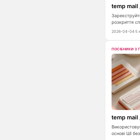
temp mail 
Зареєструйте
розкриття сп
2026-04-04
·
5 
ПОСІБНИКИ З
temp mail
Використову
основі ШІ бе