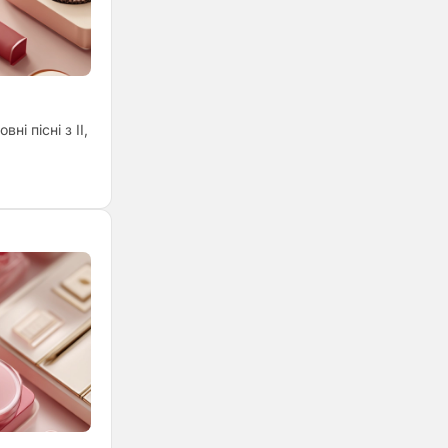
і пісні з ІІ,