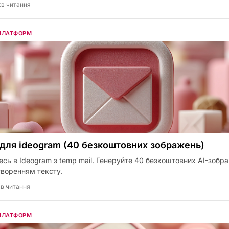
хв читання
 ПЛАТФОРМ
 для ideogram (40 безкоштовних зображень)
сь в Ideogram з temp mail. Генеруйте 40 безкоштовних AI-зобр
творенням тексту.
хв читання
 ПЛАТФОРМ