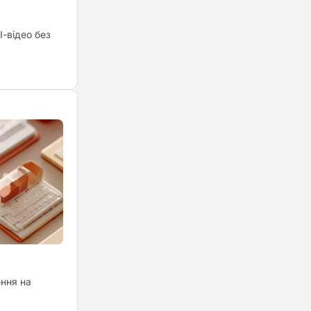
І-відео без
ння на