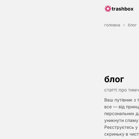
trashbox
головна
›
блог
блог
статті про тим
Ваш путівник з 
все — від прин
персональних д
уникнути спаму 
Реєструєтесь у 
скриньку в чис