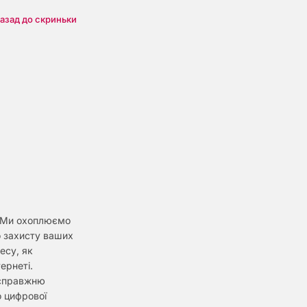
азад до скриньки
. Ми охоплюємо
о захисту ваших
есу, як
ернеті.
 справжню
о цифрової