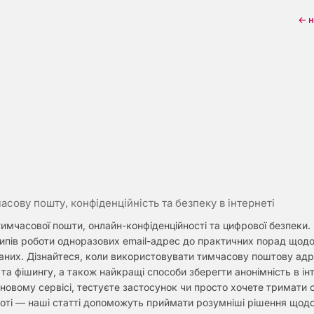
← н
часову пошту, конфіденційність та безпеку в інтернеті
тимчасової пошти, онлайн-конфіденційності та цифрової безпеки
ципів роботи одноразових email-адрес до практичних порад щод
аних. Дізнайтеся, коли використовувати тимчасову поштову адр
та фішингу, а також найкращі способи зберегти анонімність в інт
новому сервісі, тестуєте застосунок чи просто хочете тримати
тоті — наші статті допоможуть приймати розумніші рішення щод