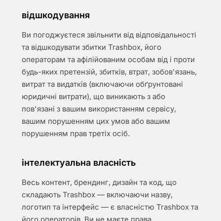
відшкодування
Ви погоджуєтеся звільнити від відповідальності
та відшкодувати збитки Trashbox, його
операторам та афілійованим особам від і проти
будь-яких претензій, збитків, втрат, зобов'язань,
витрат та видатків (включаючи обґрунтовані
юридичні витрати), що виникають з або
пов'язані з вашим використанням сервісу,
вашим порушенням цих умов або вашим
порушенням прав третіх осіб.
інтелектуальна власність
Весь контент, брендинг, дизайн та код, що
складають Trashbox — включаючи назву,
логотип та інтерфейс — є власністю Trashbox та
його операторів. Ви не маєте права