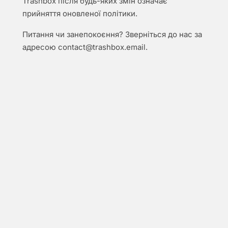
Trashbox після будь-яких змін означає
прийняття оновленої політики.
Питання чи занепокоєння? Зверніться до нас за
адресою
contact@trashbox.email
.