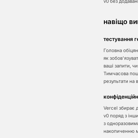
v0 без додаван
навіщо ви
тестування г
Головна обіцян
як зобов'язува
ваші запити, ч
Тимчасова пошт
результати на 
конфіденційн
Vercel збирає 
v0 поряд з інш
з одноразовим
накопиченню м