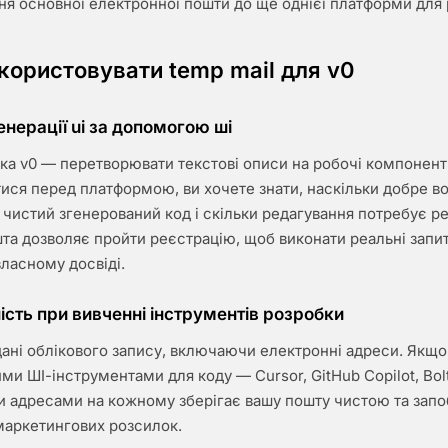
ня основної електронної пошти до ще однієї платформи для 
користовувати temp mail для v0
енерації ui за допомогою шi
ка v0 — перетворювати текстові описи на робочі компонент
тися перед платформою, ви хочете знати, наскільки добре в
и чистий згенерований код і скільки редагування потребує ре
а дозволяє пройти реєстрацію, щоб виконати реальні запит
власному досвіді.
ість при вивченні інструментів розробки
дані облікового запису, включаючи електронні адреси. Якщо
ими ШІ-інструментами для коду — Cursor, GitHub Copilot, Bol
и адресами на кожному зберігає вашу пошту чистою та запо
аркетингових розсилок.