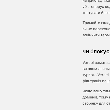
наприклад, «ка
v0 згенерує ко
тестувати його
Тримайте вклад
ви не перекон
закінчити термі
чи блокує
Vercel вимагає
загалом лояль
турбота Vercel
фільтрація пош
Якщо вашу тимч
доменів, тому 
сторінку для о