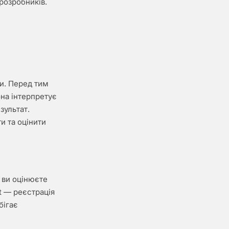
розробників.
и. Перед тим
она інтерпретує
зультат.
и та оцінити
 ви оцінюєте
t — реєстрація
бігає