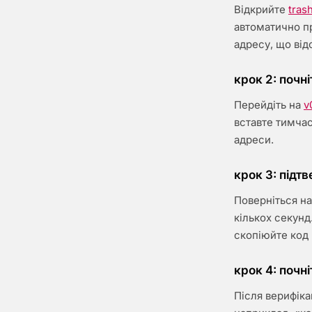
Відкрийте
tras
автоматично пр
адресу, що від
крок 2: почн
Перейдіть на
v
вставте тимчас
адреси.
крок 3: підтв
Поверніться на
кількох секунд
скопіюйте код 
крок 4: почн
Після верифіка