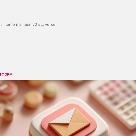
›
temp mail для v0 від vercel
АТФОРМ