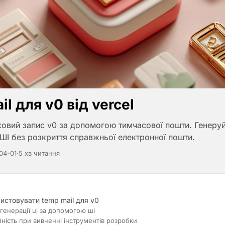
il для v0 від vercel
ковий запис v0 за допомогою тимчасової пошти. Генеруй
ШІ без розкриття справжньої електронної пошти.
04-01
·
5 хв читання
истовувати temp mail для v0
генерації ui за допомогою шi
йність при вивченні інструментів розробки