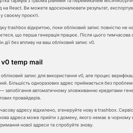
ртка тарифів з трьома рівнями та перемикачем місячної/річн
д на React. Ви можете вдосконалювати результат, експортув
 у своєму проєкті.
ку trashbox відкритою, поки обліковий запис повністю не н
аєтеся, що перша генерація працює. Після цього тимчасова
н дії без впливу на ваш обліковий запис v0.
 v0 temp mail
 обліковий запис для використання v0, але процес верифікаці
ний. Більшість одноразових адрес приймається без проблем
 — запобігання автоматичному зловживанню кредитами генер
тових провайдерів.
асову адресу відхилено, згенеруйте нову в trashbox. Сервіс
нова адреса може прийти з домену, якого немає в чорному 
тримання нової адреси та спробуйте знову.