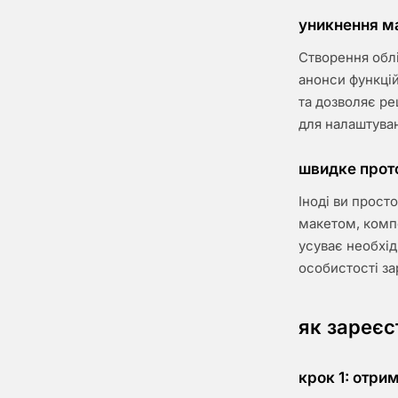
уникнення ма
Створення облі
анонси функцій
та дозволяє ре
для налаштува
швидке прот
Іноді ви прост
макетом, комп
усуває необхід
особистості з
як зареєс
крок 1: отри