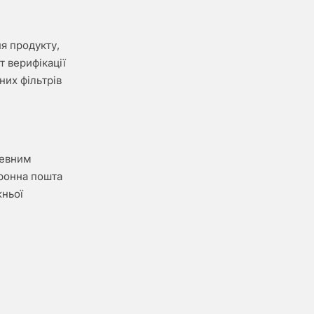
я продукту,
т верифікації
них фільтрів
певним
ронна пошта
жньої