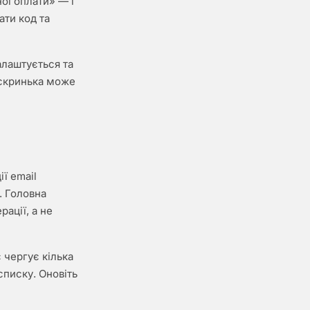
ої оплати» — і
ати код та
алаштується та
 скринька може
ї email
. Головна
ації, а не
 чергує кілька
списку. Оновіть