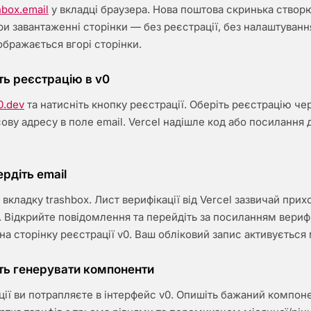
hbox.email
у вкладці браузера. Нова поштова скринька створ
и завантаженні сторінки — без реєстрації, без налаштуванн
ображається вгорі сторінки.
іть реєстрацію в v0
0.dev
та натисніть кнопку реєстрації. Оберіть реєстрацію чер
ову адресу в поле email. Vercel надішле код або посилання д
ердіть email
 вкладку trashbox. Лист верифікації від Vercel зазвичай при
. Відкрийте повідомлення та перейдіть за посиланням верифі
на сторінку реєстрації v0. Ваш обліковий запис активується
іть генерувати компоненти
ції ви потрапляєте в інтерфейс v0. Опишіть бажаний компон