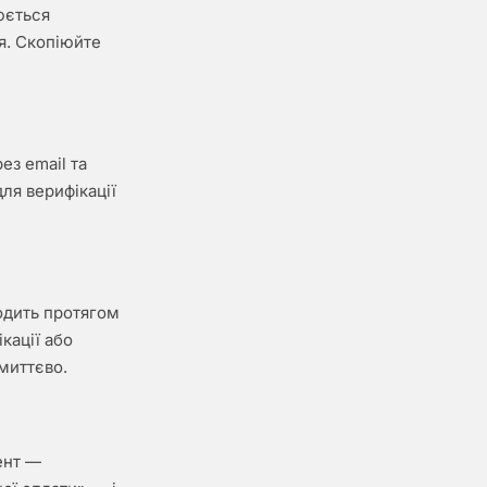
юється
я. Скопіюйте
ез email та
ля верифікації
ходить протягом
кації або
 миттєво.
ент —