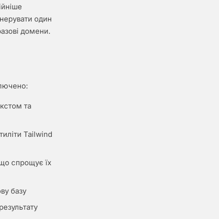
ійніше
енерувати один
азові домени.
ключено:
кстом та
иліти Tailwind
 що спрощує їх
ву базу
результату