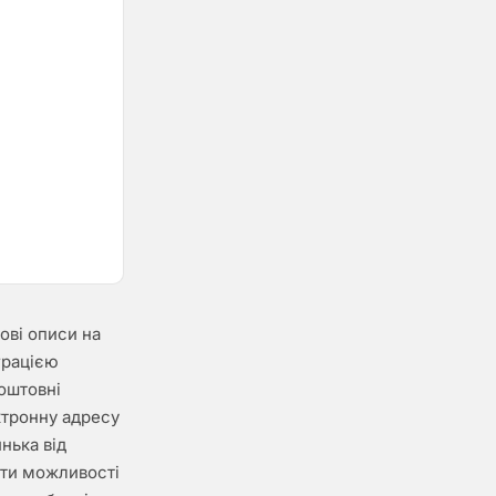
тові описи на
еграцією
коштовні
ктронну адресу
нька від
нити можливості