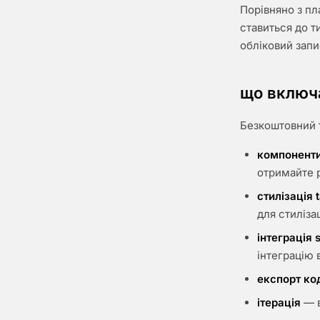
Порівняно з пл
ставиться до т
обліковий запи
що включ
Безкоштовний т
компоненти
отримайте р
стилізація t
для стилізац
інтеграція 
інтеграцію 
експорт ко
ітерація
— в