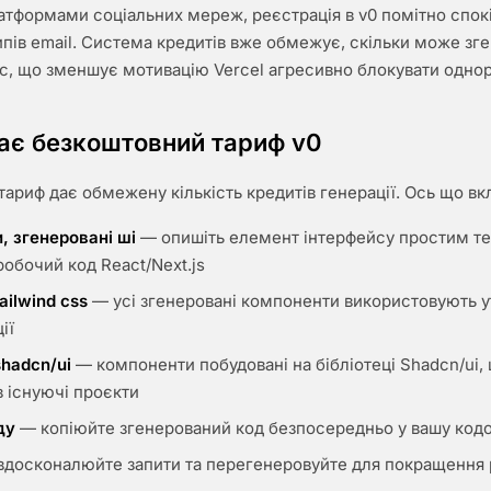
атформами соціальних мереж, реєстрація в v0 помітно спок
ипів email. Система кредитів вже обмежує, скільки може зг
с, що зменшує мотивацію Vercel агресивно блокувати однор
ає безкоштовний тариф v0
ариф дає обмежену кількість кредитів генерації. Ось що в
, згенеровані шi
— опишіть елемент інтерфейсу простим те
обочий код React/Next.js
ailwind css
— усі згенеровані компоненти використовують ут
ії
shadcn/ui
— компоненти побудовані на бібліотеці Shadcn/ui,
в існуючі проєкти
ду
— копіюйте згенерований код безпосередньо у вашу кодо
досконалюйте запити та перегенеровуйте для покращення 