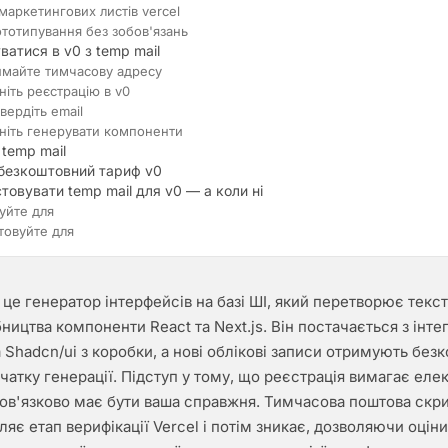
маркетингових листів vercel
тотипування без зобов'язань
ватися в v0 з temp mail
римайте тимчасову адресу
ніть реєстрацію в v0
твердіть email
чніть генерувати компоненти
 temp mail
безкоштовний тариф v0
товувати temp mail для v0 — а коли ні
уйте для
товуйте для
— це генератор інтерфейсів на базі ШІ, який перетворює текс
бництва компоненти React та Next.js. Він постачається з інт
а Shadcn/ui з коробки, а нові облікові записи отримують без
чатку генерації. Підступ у тому, що реєстрація вимагає еле
ов'язково має бути ваша справжня. Тимчасова поштова скри
ляє етап верифікації Vercel і потім зникає, дозволяючи оці