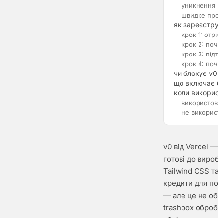
уникнення 
швидке про
як зареєстру
крок 1: от
крок 2: поч
крок 3: під
крок 4: по
чи блокує v0
що включає 
коли викорис
використов
не викорис
v0 від Vercel 
готові до виро
Tailwind CSS т
кредити для по
— але це не об
trashbox оброб