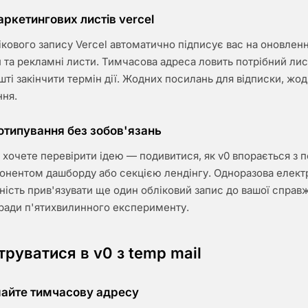
ркетингових листів vercel
кового запису Vercel автоматично підписує вас на оновленн
 та рекламні листи. Тимчасова адреса ловить потрібний лис
шті закінчити термін дії. Жодних посилань для відписки, жод
ння.
отипування без зобов'язань
о хочете перевірити ідею — подивитися, як v0 впорається з 
онентом дашборду або секцією лендінгу. Одноразова елект
ність прив'язувати ще один обліковий запис до вашої справ
аради п'ятихвилинного експерименту.
труватися в v0 з temp mail
майте тимчасову адресу