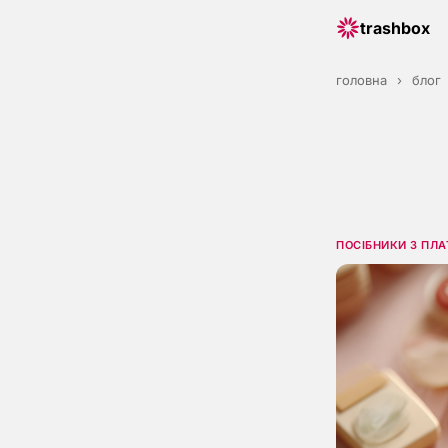
trashbox
головна
›
блог
ПОСІБНИКИ З ПЛ