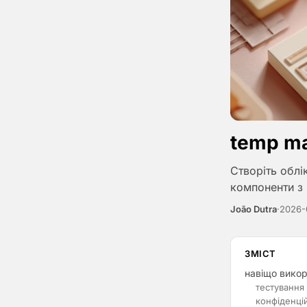
temp ma
Створіть облі
компоненти з 
João Dutra
·
2026-
ЗМІСТ
навіщо викор
тестування 
конфіденці