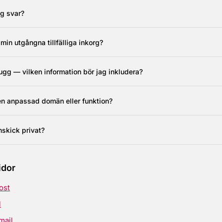
ag svar?
 min utgångna tillfälliga inkorg?
ugg — vilken information bör jag inkludera?
en anpassad domän eller funktion?
nskick privat?
idor
post
l
mail