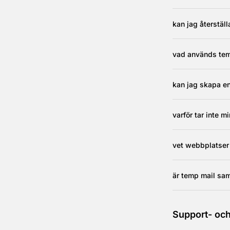
kan jag återstäl
vad används temp
kan jag skapa e
varför tar inte 
vet webbplatser 
är temp mail sa
Support- och