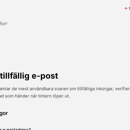
← t
rågor
illfällig e-post
mlar de mest användbara svaren om tillfälliga inkorgar, verifier
vad som händer när timern löper ut.
gor
lig e-postadress?