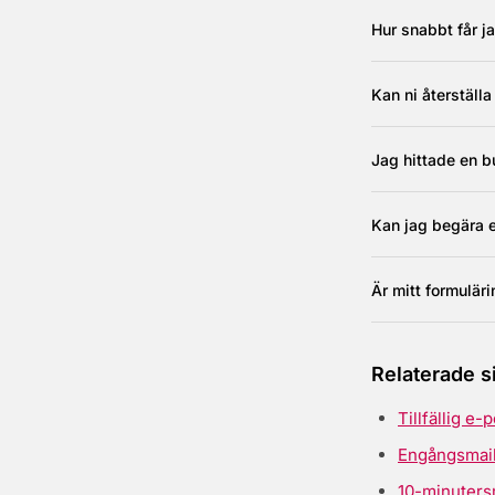
Hur snabbt får j
Kan ni återställa
Jag hittade en b
Kan jag begära 
Är mitt formuläri
Relaterade s
Tillfällig e-
Engångsmai
10-minuters