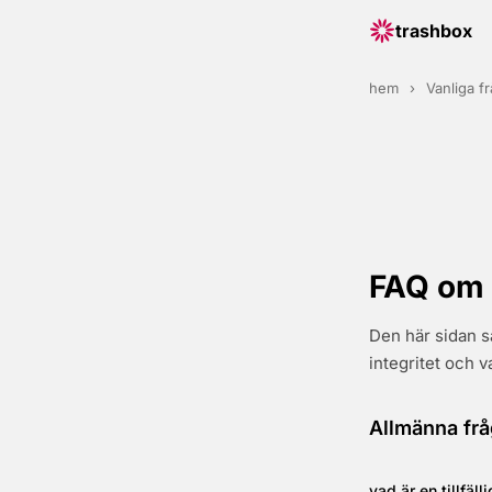
trashbox
hem
›
Vanliga f
FAQ om t
Den här sidan sa
integritet och 
Allmänna frå
vad är en tillfäl