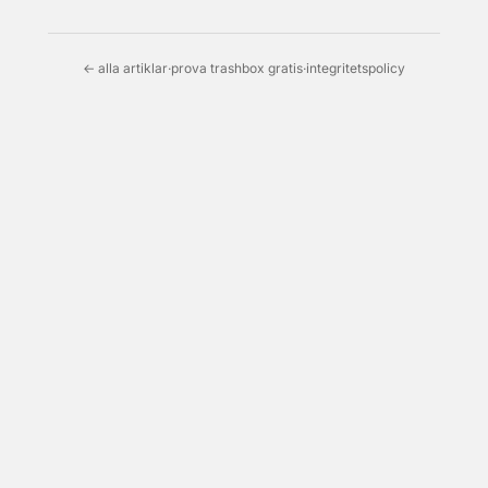
← alla artiklar
·
prova trashbox gratis
·
integritetspolicy