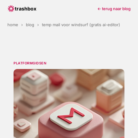
trashbox
← terug naar blog
home
›
blog
›
temp mail voor windsurf (gratis ai-editor)
PLATFORMGIDSEN