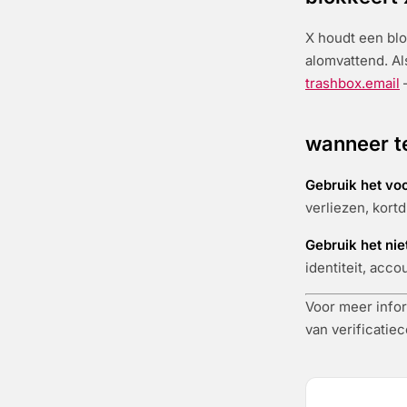
X houdt een blo
alomvattend. Al
trashbox.email
—
wanneer t
Gebruik het voo
verliezen, kort
Gebruik het nie
identiteit, acco
Voor meer infor
van verificatie