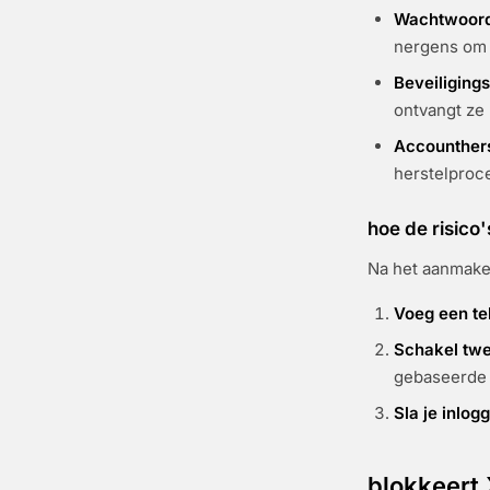
Wachtwoord 
nergens om 
Beveiligin
ontvangt ze 
Accounthers
herstelproc
hoe de risico
Na het aanmake
Voeg een t
Schakel twe
gebaseerde
Sla je inlog
blokkeert