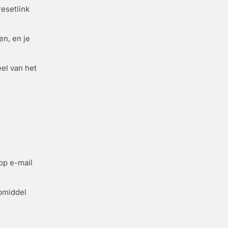
resetlink
en, en je
eel van het
op e-mail
pmiddel