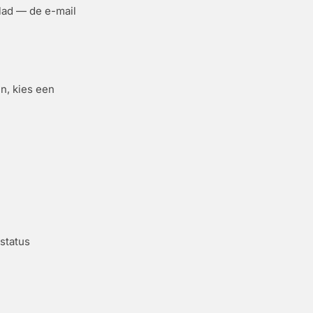
blad — de e-mail
in, kies een
status