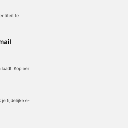
ntiteit te
mail
 laadt. Kopieer
e tijdelijke e-