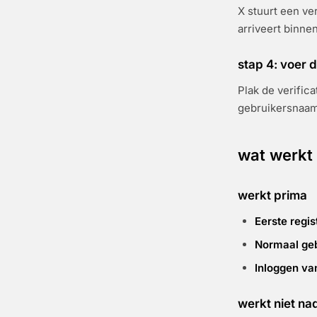
X stuurt een ve
arriveert binne
stap 4: voer d
Plak de verific
gebruikersnaam 
wat werkt 
werkt prima
Eerste regis
Normaal ge
Inloggen va
werkt niet na