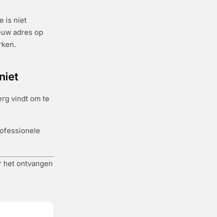
 is niet
ieuw adres op
rken.
niet
erg vindt om te
rofessionele
r het ontvangen