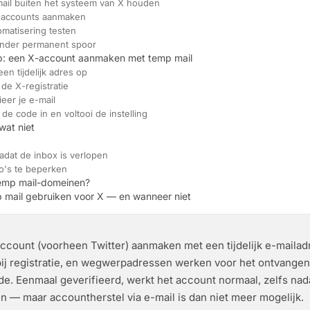
mail buiten het systeem van X houden
e accounts aanmaken
omatisering testen
nder permanent spoor
ap: een X-account aanmaken met temp mail
een tijdelijk adres op
t de X-registratie
ieer je e-mail
 de code in en voltooi de instelling
wat niet
adat de inbox is verlopen
co's te beperken
temp mail-domeinen?
 mail gebruiken voor X — en wanneer niet
ccount (voorheen Twitter) aanmaken met een tijdelijk e-mailadr
 bij registratie, en wegwerpadressen werken voor het ontvangen
e. Eenmaal geverifieerd, werkt het account normaal, zelfs nadat
en — maar accountherstel via e-mail is dan niet meer mogelijk.