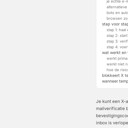
je echte e-
alternatiev
bots en aut
browsen zo
stap voor st
stap 1: haal 
stap 2: star
stap 3: verif
stap 4: voer
wat werkt en 
werkt prima
werkt niet n
hoe de risi
blokkeert X 
wanneer temp
Je kunt een X-a
mailverificatie
bevestigingscod
inbox is verlop