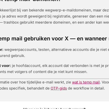
kkeerlijst bij van bekende wegwerp-e-maildomeinen, maar deze
s je adres wordt geweigerd bij registratie, genereer dan een n
 trashbox gebruikt meerdere domeinen, en een ander kan we
emp mail gebruiken voor X — en wanneer 
r:
wegwerpaccounts, testen, alternatieve accounts die je niet 
durend gebruik.
t voor:
je hoofdaccount, elk account dat verbonden is met je p
unts met volgers of content die je niet kunt missen.
matie over hoe tijdelijke e-mail werkt, zie
wat is temp mail
. Voo
codes specifiek, behandelt de
OTP-gids
de workflow in detail.