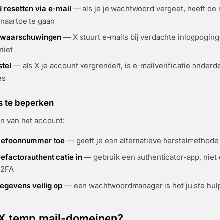
resetten via e-mail
— als je je wachtwoord vergeet, heeft de 
naartoe te gaan
gswaarschuwingen
— X stuurt e-mails bij verdachte inlogpoging
niet
tel
— als X je account vergrendelt, is e-mailverificatie onderd
es
's te beperken
n van het account:
elefoonnummer toe
— geeft je een alternatieve herstelmethode
efactorauthenticatie in
— gebruik een authenticator-app, niet 
 2FA
gegevens veilig op
— een wachtwoordmanager is het juiste hul
 X temp mail-domeinen?