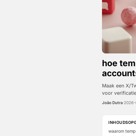
hoe temp
account
Maak een X/Twi
voor verificatie
João Dutra
·
2026-
INHOUDSOP
waarom temp 