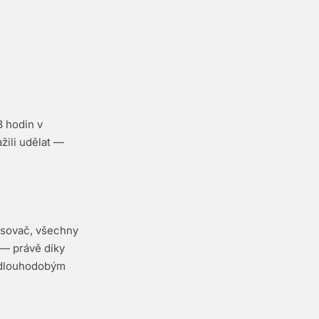
 hodin v
žili udělat —
asovač, všechny
 — právě díky
 dlouhodobým