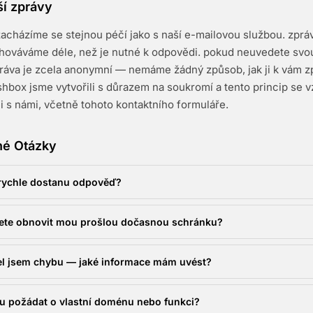
ší zprávy
zacházíme se stejnou péčí jako s naší e-mailovou službou. zprá
hováváme déle, než je nutné k odpovědi. pokud neuvedete svo
ráva je zcela anonymní — nemáme žádný způsob, jak ji k vám z
shbox jsme vytvořili s důrazem na soukromí a tento princip se v
i s námi, včetně tohoto kontaktního formuláře.
né Otázky
rychle dostanu odpověď?
te obnovit mou prošlou dočasnou schránku?
l jsem chybu — jaké informace mám uvést?
 požádat o vlastní doménu nebo funkci?