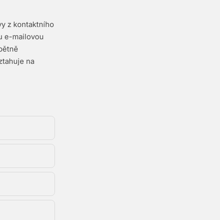
vy z kontaktního
u e-mailovou
pětně
ztahuje na