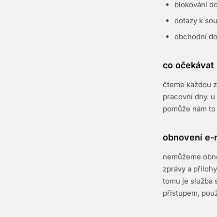
blokování d
dotazy k so
obchodní dot
co očekávat
čteme každou z
pracovní dny. u 
pomůže nám to p
obnovení e-
nemůžeme obnovi
zprávy a příloh
tomu je služba
přístupem, použ