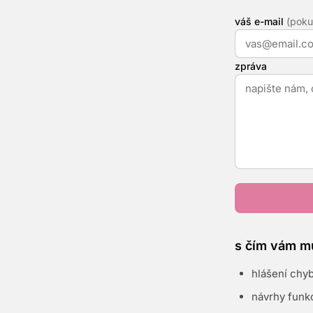
váš e-mail
(poku
zpráva
s čím vám 
hlášení chy
návrhy funkc