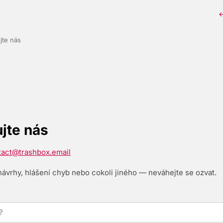
←
jte nás
jte nás
tact@trashbox.email
 návrhy, hlášení chyb nebo cokoli jiného — neváhejte se ozvat.