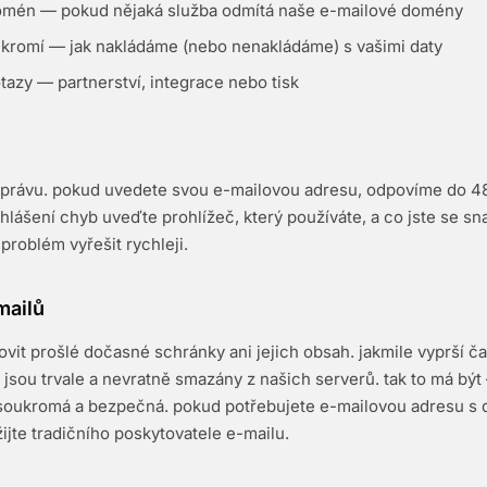
omén — pokud nějaká služba odmítá naše e-mailové domény
ukromí — jak nakládáme (nebo nenakládáme) s vašimi daty
azy — partnerství, integrace nebo tisk
právu. pokud uvedete svou e-mailovou adresu, odpovíme do 48
hlášení chyb uveďte prohlížeč, který používáte, a co jste se sna
roblém vyřešit rychleji.
mailů
t prošlé dočasné schránky ani jejich obsah. jakmile vyprší č
y jsou trvale a nevratně smazány z našich serverů. tak to má být
 soukromá a bezpečná. pokud potřebujete e-mailovou adresu s
ijte tradičního poskytovatele e-mailu.