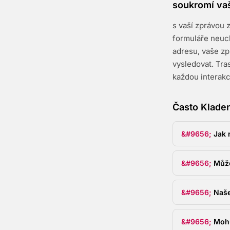
soukromí va
s vaší zprávou 
formuláře neuc
adresu, vaše zp
vysledovat. Tra
každou interakc
Často Klade
Jak 
Může
Naše
Mohu