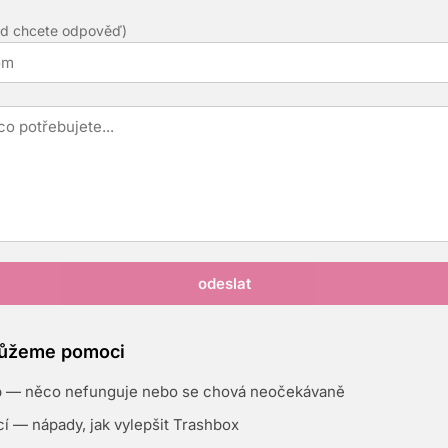
d chcete odpověď)
odeslat
můžeme pomoci
b — něco nefunguje nebo se chová neočekávaně
í — nápady, jak vylepšit Trashbox