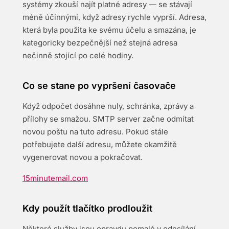
systémy zkouší najít platné adresy — se stávají
méně účinnými, když adresy rychle vyprší. Adresa,
která byla použita ke svému účelu a smazána, je
kategoricky bezpečnější než stejná adresa
nečinně stojící po celé hodiny.
Co se stane po vypršení časovače
Když odpočet dosáhne nuly, schránka, zprávy a
přílohy se smažou. SMTP server začne odmítat
novou poštu na tuto adresu. Pokud stále
potřebujete další adresu, můžete okamžitě
vygenerovat novou a pokračovat.
15minutemail.com
Kdy použít tlačítko prodloužit
Některé služby jsou opravdu pomalé v odesílání