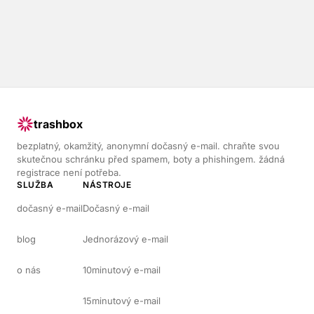
trashbox
bezplatný, okamžitý, anonymní dočasný e-mail. chraňte svou
skutečnou schránku před spamem, boty a phishingem. žádná
registrace není potřeba.
SLUŽBA
NÁSTROJE
dočasný e-mail
Dočasný e-mail
blog
Jednorázový e-mail
o nás
10minutový e-mail
15minutový e-mail