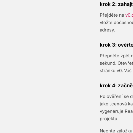
krok 2: zahajt
Přejděte na
v0.
vložte dočasnou
adresy.
krok 3: ověřte
Přepněte zpět n
sekund. Otevřet
stránku v0. Váš
krok 4: začn
Po ověření se 
jako „cenová ka
vygeneruje Reac
projektu.
Nechte záložku 