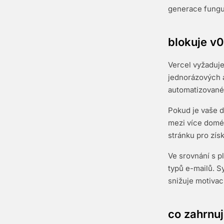
generace fungu
blokuje v0
Vercel vyžaduje
jednorázových ad
automatizovaném
Pokud je vaše d
mezi více domén
stránku pro zís
Ve srovnání s p
typů e-mailů. S
snižuje motivac
co zahrnuj