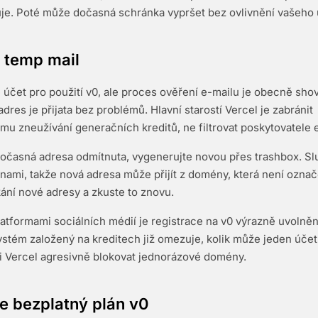
je. Poté může dočasná schránka vypršet bez ovlivnění vašeho 
 temp mail
 účet pro použití v0, ale proces ověření e-mailu je obecně shov
res je přijata bez problémů. Hlavní starostí Vercel je zabránit
u zneužívání generačních kreditů, ne filtrovat poskytovatele 
očasná adresa odmítnuta, vygenerujte novou přes trashbox. Sl
ami, takže nová adresa může přijít z domény, která není ozna
kání nové adresy a zkuste to znovu.
latformami sociálních médií je registrace na v0 výrazně uvolně
ystém založený na kreditech již omezuje, kolik může jeden účet
i Vercel agresivně blokovat jednorázové domény.
e bezplatný plán v0