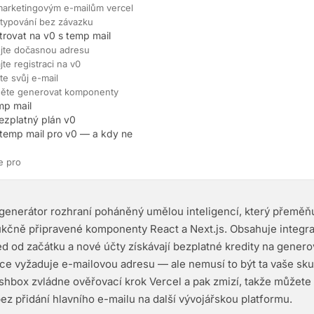
marketingovým e-mailům vercel
otypování bez závazku
strovat na v0 s temp mail
kejte dočasnou adresu
jte registraci na v0
te svůj e-mail
něte generovat komponenty
mp mail
ezplatný plán v0
temp mail pro v0 — a kdy ne
e pro
 generátor rozhraní poháněný umělou inteligencí, který přeměň
kčně připravené komponenty React a Next.js. Obsahuje integra
d od začátku a nové účty získávají bezplatné kredity na genero
ace vyžaduje e-mailovou adresu — ale nemusí to být ta vaše sk
shbox zvládne ověřovací krok Vercel a pak zmizí, takže můžete
ez přidání hlavního e-mailu na další vývojářskou platformu.