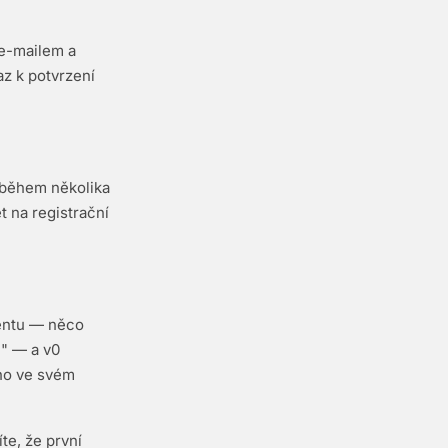
 e-mailem a
z k potvrzení
 během několika
t na registrační
entu — něco
i" — a v0
 ho ve svém
te, že první