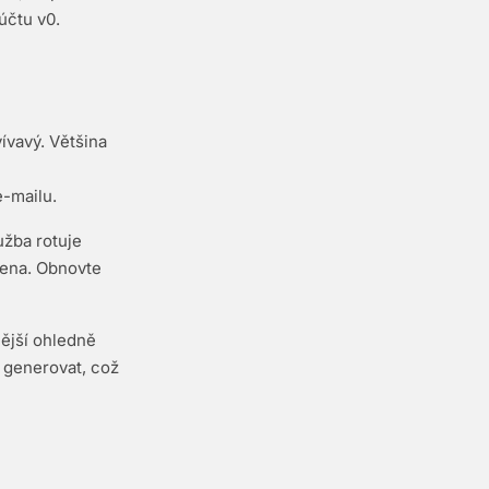
účtu v0.
ívavý. Většina
e-mailu.
užba rotuje
čena. Obnovte
nější ohledně
 generovat, což