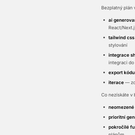
Bezplatný plán 
ai generov
React/Next.
tailwind css
stylování
integrace s
integraci do
export kódu
iterace
— zd
Co nezískáte v 
neomezené 
prioritní ge
pokročilé f
plánům