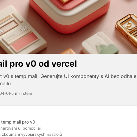
l pro v0 od vercel
et v0 s temp mail. Generujte UI komponenty s AI bez odhale
ailu.
04-01
·
5 min čtení
 temp mail pro v0
enerování ui pomocí ai
i zkoumání vývojářských nástrojů