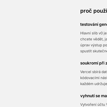
proč použí
testování gen
Hlavní slib v0 
chcete vědět, j
úprav výstup po
spustit skutečn
soukromí při 
Vercel sbírá da
kódovacími nást
každém udržuje
vyhnutí se m
Vytvoření účtu 