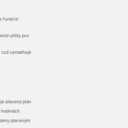
e funkční
nd utility pro
 což usnadňuje
je placený plán
h hodinách
razeny placeným