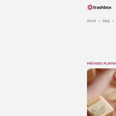
trashbox
domů
›
blog
›
PRŮVODCI PLATFO