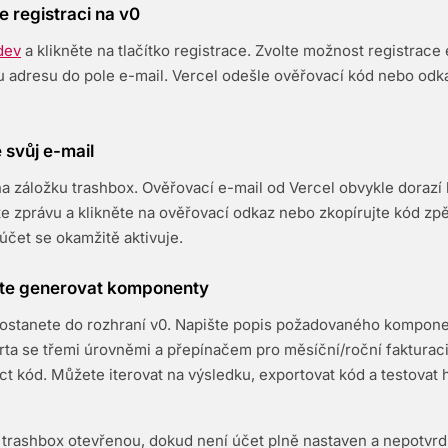
e registraci na v0
dev
a klikněte na tlačítko registrace. Zvolte možnost registrace
 adresu do pole e-mail. Vercel odešle ověřovací kód nebo odka
 svůj e-mail
a záložku trashbox. Ověřovací e-mail od Vercel obvykle dorazí
e zprávu a klikněte na ověřovací odkaz nebo zkopírujte kód zpě
 účet se okamžitě aktivuje.
ěte generovat komponenty
dostanete do rozhraní v0. Napište popis požadovaného kompon
rta se třemi úrovněmi a přepínačem pro měsíční/roční fakturac
t kód. Můžete iterovat na výsledku, exportovat kód a testovat
trashbox otevřenou, dokud není účet plně nastaven a nepotvrdí