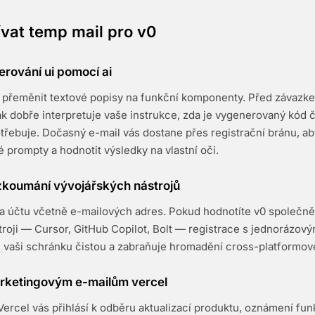
vat temp mail pro v0
erování ui pomocí ai
je přeměnit textové popisy na funkční komponenty. Před závazk
ak dobře interpretuje vaše instrukce, zda je vygenerovaný kód či
třebuje. Dočasný e-mail vás dostane přes registrační bránu, ab
é prompty a hodnotit výsledky na vlastní oči.
zkoumání vývojářských nástrojů
ta účtu včetně e-mailových adres. Pokud hodnotíte v0 společně 
roji — Cursor, GitHub Copilot, Bolt — registrace s jednorázov
 vaši schránku čistou a zabraňuje hromadění cross-platformov
arketingovým e-mailům vercel
Vercel vás přihlásí k odběru aktualizací produktu, oznámení fun