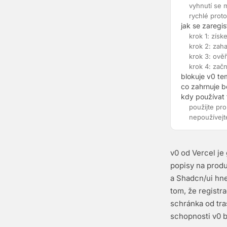
vyhnutí se 
rychlé prot
jak se zaregi
krok 1: zís
krok 2: zaha
krok 3: ověř
krok 4: zač
blokuje v0 te
co zahrnuje b
kdy používat 
použijte pro
nepoužívejt
v0 od Vercel je
popisy na produ
a Shadcn/ui hne
tom, že registr
schránka od tra
schopnosti v0 b