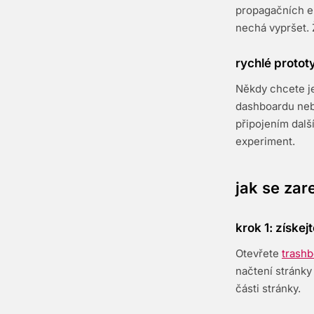
propagačních e-
nechá vypršet. 
rychlé proto
Někdy chcete je
dashboardu nebo
připojením dalš
experiment.
jak se zar
krok 1: získe
Otevřete
trashb
načtení stránky
části stránky.