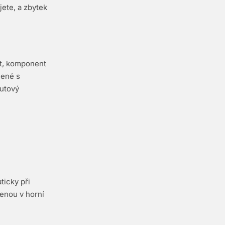
ete, a zbytek
ut, komponent
jené s
nutový
ticky při
zenou v horní