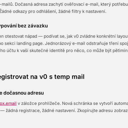
mailů. Dočasná adresa zachytí ověřovací e-mail, který potřebuj
Žádné odkazy pro odhlášení, žádné filtry k nastavení.
typování bez závazku
n otestovat nápad — podívat se, jak v0 zvládne konkrétní layo
 sekci landing page. Jednorázový e-mail odstraňuje tření spo
ího účtu k vaší skutečné identitě pro něco, co může být pětimi
egistrovat na v0 s temp mail
jte dočasnou adresu
ox.email
v záložce prohlížeče. Nová schránka se vytvoří automa
 — žádná registrace, žádné nastavení. Zkopírujte adresu zobra