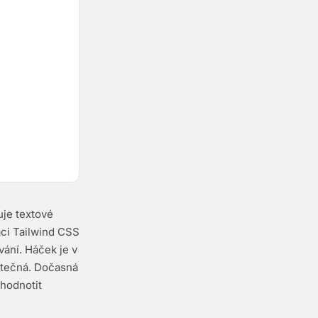
uje textové
ci Tailwind CSS
vání. Háček je v
utečná. Dočasná
 hodnotit