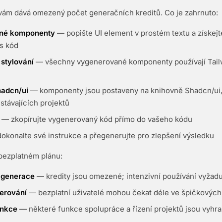
vám dává omezený počet generačních kreditů. Co je zahrnuto:
ané komponenty
— popište UI element v prostém textu a získejt
js kód
 stylování
— všechny vygenerované komponenty používají Tailwi
hadcn/ui
— komponenty jsou postaveny na knihovně Shadcn/ui,
 stávajících projektů
— zkopírujte vygenerovaný kód přímo do vašeho kódu
okonalte své instrukce a přegenerujte pro zlepšení výsledku
bezplatném plánu:
generace
— kredity jsou omezené; intenzivní používání vyžadu
nerování
— bezplatní uživatelé mohou čekat déle ve špičkovýc
unkce
— některé funkce spolupráce a řízení projektů jsou vyh