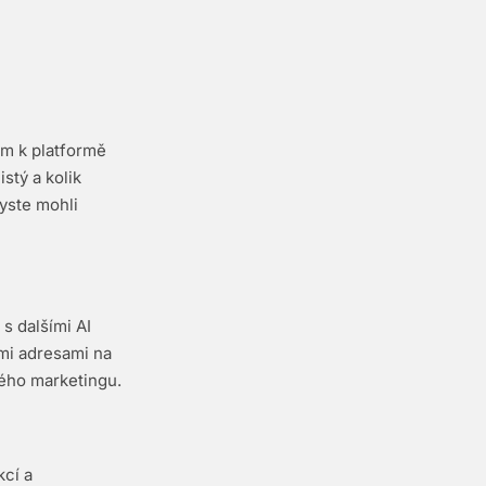
em k platformě
stý a kolik
yste mohli
s dalšími AI
ými adresami na
ého marketingu.
kcí a