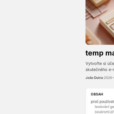
temp mai
Vytvořte si úč
skutečného e-m
João Dutra
·
2026-
OBSAH
proč používat
testování g
soukromí př