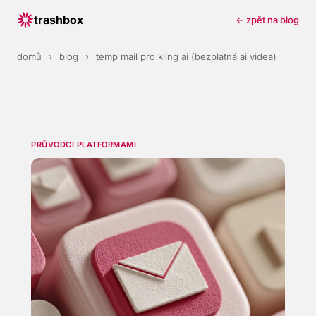
trashbox
← zpět na blog
domů
›
blog
›
temp mail pro kling ai (bezplatná ai videa)
PRŮVODCI PLATFORMAMI