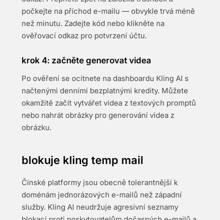
počkejte na příchod e-mailu — obvykle trvá méně
než minutu. Zadejte kód nebo klikněte na
ověřovací odkaz pro potvrzení účtu.
krok 4: začněte generovat videa
Po ověření se ocitnete na dashboardu Kling AI s
načtenými denními bezplatnými kredity. Můžete
okamžitě začít vytvářet videa z textových promptů
nebo nahrát obrázky pro generování videa z
obrázku.
blokuje kling temp mail
Čínské platformy jsou obecně tolerantnější k
doménám jednorázových e-mailů než západní
služby. Kling AI neudržuje agresivní seznamy
blokací proti poskytovatelům dočasných e-mailů a