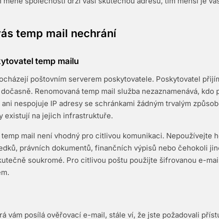
m méně společností drží vaši skutečnou adresu, tím menší je va
vás temp mail nechrání
ytovatel temp mailu
ocházejí poštovním serverem poskytovatele. Poskytovatel přijím
ň dočasně. Renomovaná temp mail služba nezaznamenává, kdo př
, ani nespojuje IP adresy se schránkami žádným trvalým způso
existují na jejich infrastruktuře.
temp mail není vhodný pro citlivou komunikaci. Nepoužívejte h
edků, právních dokumentů, finančních výpisů nebo čehokoli jin
kutečně soukromé. Pro citlivou poštu použijte šifrovanou e-ma
em.
á vám posílá ověřovací e-mail, stále ví, že jste požadovali příst