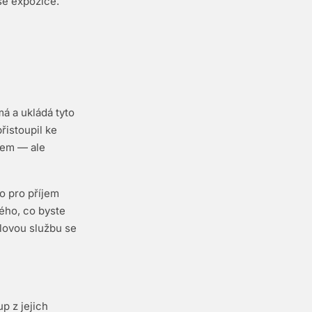
še expozice.
á a ukládá tyto
istoupil ke
bem — ale
o pro příjem
ého, co byste
ilovou službu se
up z jejich