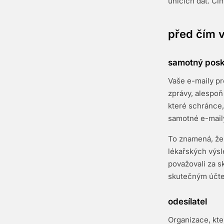
únicích dat. Čí
před čím 
samotný posk
Vaše e-maily pr
zprávy, alespo
které schránce
samotné e-maily 
To znamená, že 
lékařských výsl
považovali za s
skutečným účt
odesílatel
Organizace, kter