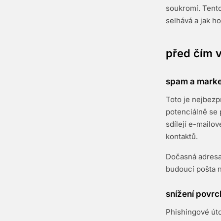
soukromí. Tento
selhává a jak ho
před čím v
spam a marke
Toto je nejbezp
potenciálně se 
sdílejí e-mailo
kontaktů.
Dočasná adresa 
budoucí pošta n
snížení povrc
Phishingové úto