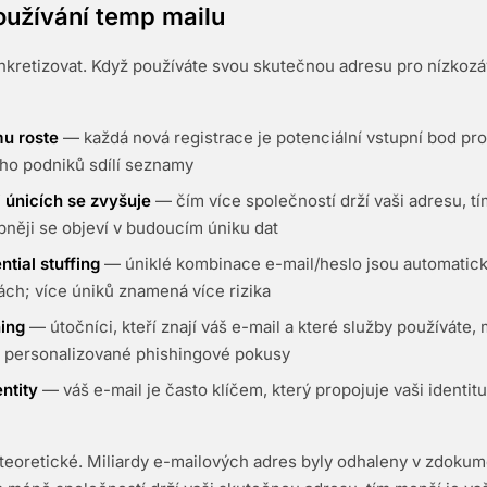
oužívání temp mailu
konkretizovat. Když používáte svou skutečnou adresu pro nízkoz
u roste
— každá nová registrace je potenciální vstupní bod pr
ho podniků sdílí seznamy
 únicích se zvyšuje
— čím více společností drží vaši adresu, tí
něji se objeví v budoucím úniku dat
ntial stuffing
— úniklé kombinace e-mail/heslo jsou automatic
ách; více úniků znamená více rizika
hing
— útočníci, kteří znají váš e-mail a které služby používáte,
 personalizované phishingové pokusy
ntity
— váš e-mail je často klíčem, který propojuje vaši identit
 teoretické. Miliardy e-mailových adres byly odhaleny v zdok