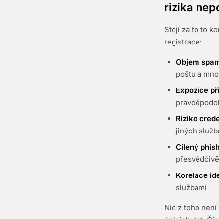
rizika nep
Stojí za to to 
registrace:
Objem spam
poštu a mno
Expozice při
pravděpodob
Riziko crede
jiných služb
Cílený phis
přesvědčivě
Korelace ide
službami
Nic z toho není