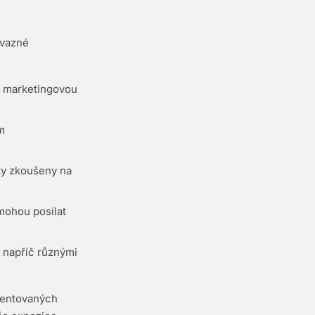
ávazné
o marketingovou
m
ky zkoušeny na
 mohou posílat
u napříč různými
umentovaných