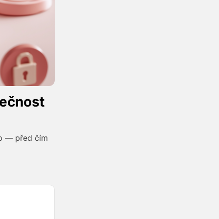
pečnost
b — před čím