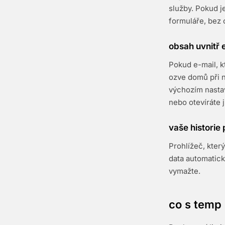
služby. Pokud j
formuláře, bez o
obsah uvnitř 
Pokud e-mail, k
ozve domů při n
výchozím nastav
nebo otevíráte j
vaše historie 
Prohlížeč, kter
data automatick
vymažte.
co s temp