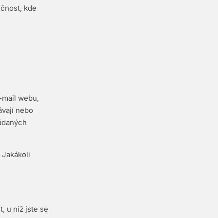
ečnost, kde
e-mail webu,
ávají nebo
žádaných
 Jakákoli
 u níž jste se