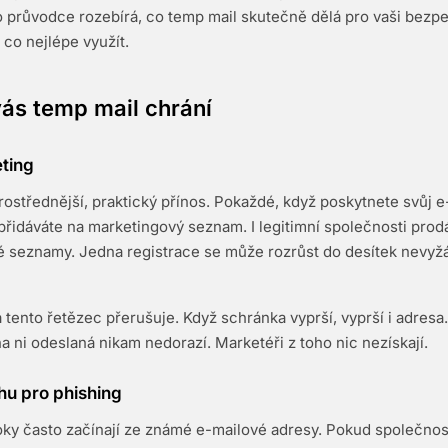
 průvodce rozebírá, co temp mail skutečně dělá pro vaši bezp
 co nejlépe využít.
ás temp mail chrání
ting
rostřednější, praktický přínos. Pokaždé, když poskytnete svůj 
přidáváte na marketingový seznam. I legitimní společnosti prod
vé seznamy. Jedna registrace se může rozrůst do desítek nevy
tento řetězec přerušuje. Když schránka vyprší, vyprší i adresa.
a ni odeslaná nikam nedorazí. Marketéři z toho nic nezískají.
hu pro phishing
ky často začínají ze známé e-mailové adresy. Pokud společnost,