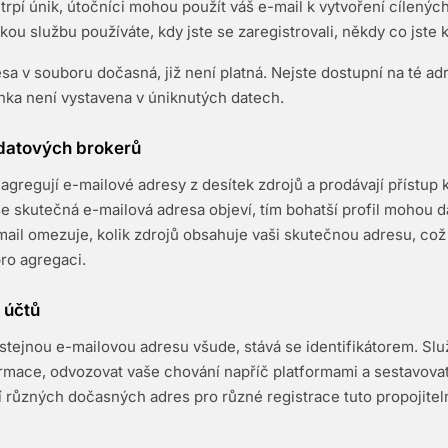
 utrpí únik, útočníci mohou použít váš e-mail k vytvoření cílený
kou službu používáte, kdy jste se zaregistrovali, někdy co jste k
sa v souboru dočasná, již není platná. Nejste dostupní na té ad
nka není vystavena v úniknutých datech.
datových brokerů
agregují e-mailové adresy z desítek zdrojů a prodávají přístup 
še skutečná e-mailová adresa objeví, tím bohatší profil mohou 
mail omezuje, kolik zdrojů obsahuje vaši skutečnou adresu, což
ro agregaci.
 účtů
stejnou e-mailovou adresu všude, stává se identifikátorem. Sl
mace, odvozovat vaše chování napříč platformami a sestavovat 
 různých dočasných adres pro různé registrace tuto propojitel