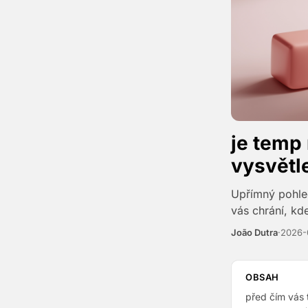
je temp
vysvětl
Upřímný pohle
vás chrání, kde
João Dutra
·
2026-
OBSAH
před čím vás 