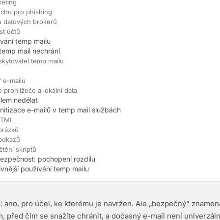
eting
rchu pro phishing
u datových brokerů
st účtů
ívání temp mailu
temp mail nechrání
kytovatel temp mailu
ř e-mailu
e prohlížeče a lokální data
lem nedělat
anitizace e-mailů v temp mail službách
HTML
brázků
 odkazů
tění skriptů
ezpečnost: pochopení rozdílu
ivnější používání temp mailu
 ano, pro účel, ke kterému je navržen. Ale „bezpečný" znamen
m, před čím se snažíte chránit, a dočasný e-mail není univerzáln