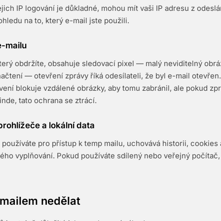
ejich IP logování je důkladné, mohou mít vaši IP adresu z odeslá
hledu na to, který e-mail jste použili.
e-mailu
terý obdržíte, obsahuje sledovací pixel — malý neviditelný obrá
ačtení — otevření zprávy říká odesílateli, že byl e-mail otevřen
ení blokuje vzdálené obrázky, aby tomu zabránil, ale pokud zpr
inde, tato ochrana se ztrácí.
prohlížeče a lokální data
ý používáte pro přístup k temp mailu, uchovává historii, cookies
ého vyplňování. Pokud používáte sdílený nebo veřejný počítač, 
 mailem nedělat