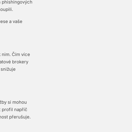
ch phishingových
oupili.
rese a vaše
k nim. Čím více
datové brokery
 snižuje
užby si mohou
profil napříč
nost přerušuje.