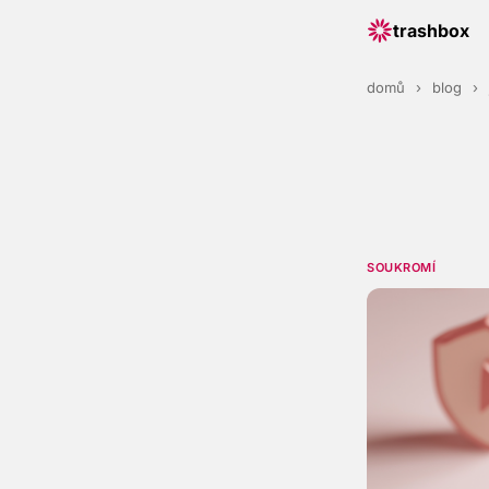
trashbox
domů
›
blog
›
SOUKROMÍ