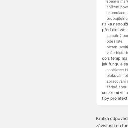
spam a mark
snížení pov
akumulace 
propojitelno
rizika nepouž
před čím vás 
samotný pos
odesílatel
obsah uvnit
vaše histori
co s temp mai
jak funguje s
sanitizace 
blokování o
zpracování
žádné spouš
soukromí vs b
tipy pro efekt
Krátká odpověď:
závislosti na to