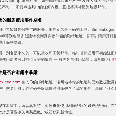
JavaScript漏洞利用。如果邮件看起来不对 — 发件人域名与公
么不对 — 不要点击其中的任何内容。直接将其标记为垃圾邮件。
想要的服务使用邮件别名
但希望额外保护层的服务，邮件别名是正确的工具。SimpleLogin、A
y Email等别名服务创建转发到真实收件箱的独特地址。你可以禁用开
地址保持隐藏。
同：别名是永久的，可以接收和回复邮件。临时邮件适用于初始注册
地使用两者可以提供良好的覆盖 — 有关各自适用场景，请参阅
入门
邮件是否在泄露中暴露
npwned.com
输入你的邮件地址。该网站将你的地址与已知数据泄露
进行交叉比对，并准确告诉你哪些泄露包含了你的邮件、暴露了什么
现在泄露中，请认真对待：更改重复使用相同密码的账户的密码，在
考虑是否应该关闭某些账户或迁移到新地址。