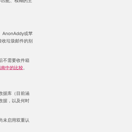
司不匹配、模糊的主
nonAddy或苹
始接收垃圾邮件的别
后不需要收件箱
指南中的比较
。
数据库（目前涵
数据，以及何时
尚未启用双重认