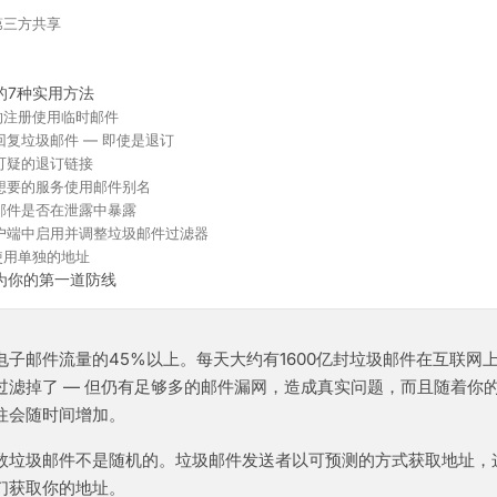
第三方共享
的7种实用方法
定的注册使用临时邮件
要回复垃圾邮件 — 即使是退订
击可疑的退订链接
际想要的服务使用邮件别名
的邮件是否在泄露中暴露
客户端中启用并调整垃圾邮件过滤器
物使用单独的地址
为你的第一道防线
电子邮件流量的45%以上。每天大约有1600亿封垃圾邮件在互联网
过滤掉了 — 但仍有足够多的邮件漏网，造成真实问题，而且随着你
往会随时间增加。
数垃圾邮件不是随机的。垃圾邮件发送者以可预测的方式获取地址，
们获取你的地址。