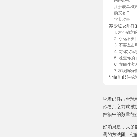
网络爬虫
注册表单和
购买名单
字典攻击
减少垃圾邮件
1. 对不确
2. 永远不
3. 不要点
4. 对你实
5. 检查你
6. 在邮件
7. 在线购
让临时邮件成
垃圾邮件占全球
你看到之前就被
件箱中的数量往
好消息是，大多
测的方法阻止他