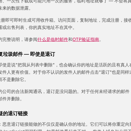
用、一次性下载或可能只用一次的服务，临时地址就够了 — 不会将
未来的数据泄露。
册即可即时生成可用收件箱。访问页面，复制地址，完成注册，接
露或出售列表，你的真实地址不在其中。
的完整说明，请参阅
什么是临时邮件
和
OTP验证指南
。
回复垃圾邮件 — 即使是退订
即使是说"把我从列表中删除"，也会确认你的地址是活跃的且有真人
发件人更有价值。对于你不认识的发件人的邮件点击"退订"也是同样道
而不是删除它。
的公司的合法新闻通讯，退订是没问题的。对于任何未经请求的邮件
邮件并删除。
可疑的退订链接
：恶意退订链接能做的不仅仅是确认你的地址。它们可以将你重定向