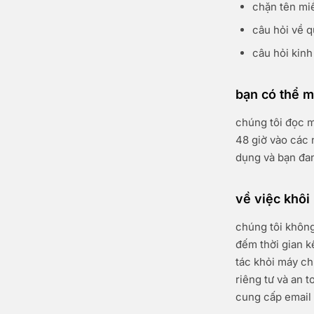
chặn tên mi
câu hỏi về q
câu hỏi kinh
bạn có thể m
chúng tôi đọc m
48 giờ vào các n
dụng và bạn đan
về việc khôi
chúng tôi không
đếm thời gian kế
tác khỏi máy ch
riêng tư và an t
cung cấp email 