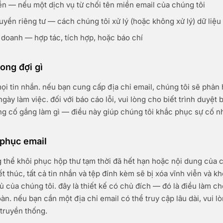
ền — nếu một dịch vụ từ chối tên miền email của chúng tôi
uyền riêng tư — cách chúng tôi xử lý (hoặc không xử lý) dữ liệu
 doanh — hợp tác, tích hợp, hoặc báo chí
ong đợi gì
ọi tin nhắn. nếu bạn cung cấp địa chỉ email, chúng tôi sẽ phản 
gày làm việc. đối với báo cáo lỗi, vui lòng cho biết trình duyệt
g cố gắng làm gì — điều này giúp chúng tôi khắc phục sự cố n
 phục email
 thể khôi phục hộp thư tạm thời đã hết hạn hoặc nội dung của 
t thúc, tất cả tin nhắn và tệp đính kèm sẽ bị xóa vĩnh viễn và k
ủ của chúng tôi. đây là thiết kế có chủ đích — đó là điều làm ch
oàn. nếu bạn cần một địa chỉ email có thể truy cập lâu dài, vui 
truyền thống.