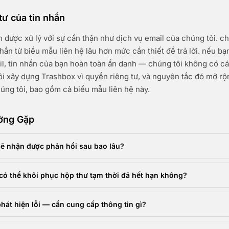
tư của tin nhắn
n được xử lý với sự cẩn thận như dịch vụ email của chúng tôi. c
 nhắn từ biểu mẫu liên hệ lâu hơn mức cần thiết để trả lời. nếu 
il, tin nhắn của bạn hoàn toàn ẩn danh — chúng tôi không có cá
tôi xây dựng Trashbox vì quyền riêng tư, và nguyên tắc đó mở r
húng tôi, bao gồm cả biểu mẫu liên hệ này.
ờng Gặp
sẽ nhận được phản hồi sau bao lâu?
có thể khôi phục hộp thư tạm thời đã hết hạn không?
phát hiện lỗi — cần cung cấp thông tin gì?