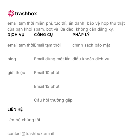
trashbox
email tạm thời miễn phí, tức thì, ẩn danh. bảo vệ hộp thư thật
của bạn khỏi spam, bot và lừa đảo. không cần đăng ký.
DỊCH VỤ
CÔNG CỤ
PHÁP LÝ
email tạm thời
Email tạm thời
chính sách bảo mật
blog
Email dùng một lần
điều khoản dịch vụ
giới thiệu
Email 10 phút
Email 15 phút
Câu hỏi thường gặp
LIÊN HỆ
liên hệ chúng tôi
contact@trashbox.email