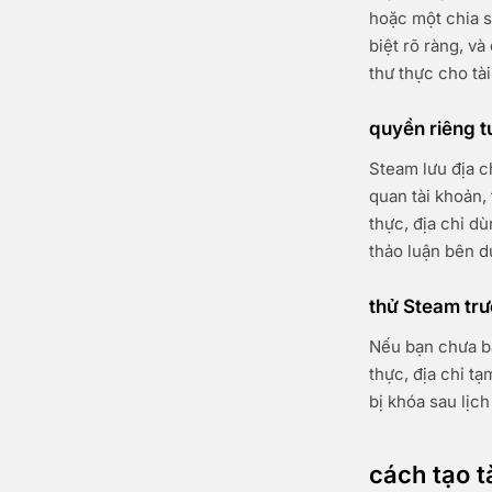
hoặc một chia sẻ
biệt rõ ràng, và
thư thực cho tài
quyền riêng t
Steam lưu địa c
quan tài khoản,
thực, địa chỉ d
thảo luận bên d
thử Steam trư
Nếu bạn chưa b
thực, địa chỉ t
bị khóa sau lịc
cách tạo t