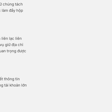
iữ chúng tách
ục làm đầy hộp
liên lạc liên
vụ giữ địa chỉ
quan trọng được
t thông tin
ng tài khoản lớn