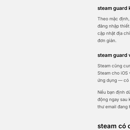
steam guard 
Theo mặc định, 
đăng nhập thiết
cập nhật địa ch
đơn giản.
steam guard v
Steam cũng cun
Steam cho iOS v
ứng dụng — có 
Nếu bạn định dù
động ngay sau k
thư email đang 
steam có 