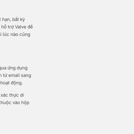
 hạn, bất kỳ
 hỗ trợ Valve để
i lúc nào cũng
qua ứng dụng
n từ email sang
 hoạt động.
 xác thực di
 thuộc vào hộp