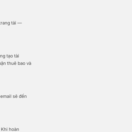
trang tải —
g tạo tài
uận thuê bao và
 email sẽ đến
. Khi hoàn