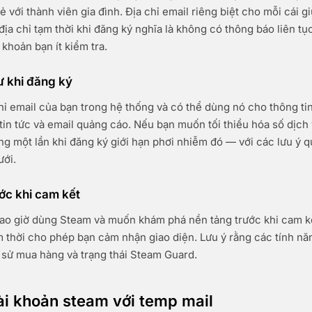
 với thành viên gia đình. Địa chỉ email riêng biệt cho mỗi cái g
 địa chỉ tạm thời khi đăng ký nghĩa là không có thông báo liên t
 khoản bạn ít kiểm tra.
ư khi đăng ký
hỉ email của bạn trong hệ thống và có thể dùng nó cho thông tin 
 tin tức và email quảng cáo. Nếu bạn muốn tối thiểu hóa số dịch 
ùng một lần khi đăng ký giới hạn phơi nhiễm đó — với các lưu ý 
ưới.
ớc khi cam kết
ao giờ dùng Steam và muốn khám phá nền tảng trước khi cam kế
ạm thời cho phép bạn cảm nhận giao diện. Lưu ý rằng các tính nă
h sử mua hàng và trạng thái Steam Guard.
ài khoản steam với temp mail