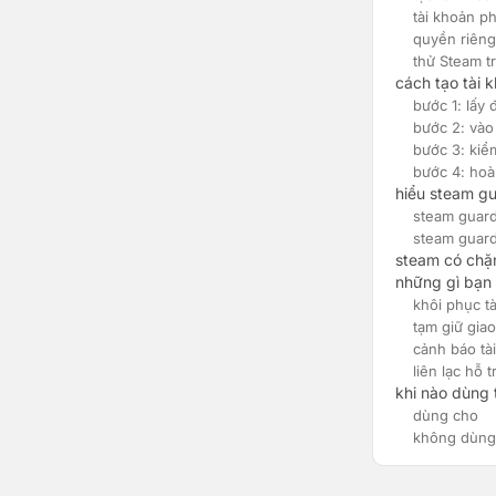
tài khoản ph
quyền riêng
thử Steam t
cách tạo tài 
bước 1: lấy 
bước 2: vào
bước 3: kiể
bước 4: hoà
hiểu steam gu
steam guard
steam guard
steam có chặ
những gì bạn 
khôi phục t
tạm giữ giao
cảnh báo tà
liên lạc hỗ t
khi nào dùng
dùng cho
không dùng