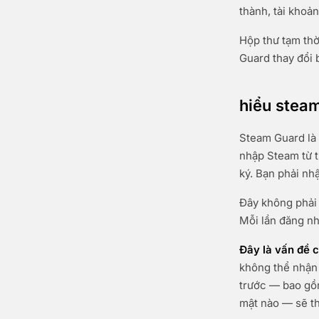
thành, tài khoả
Hộp thư tạm th
Guard thay đổi 
hiểu steam
Steam Guard là 
nhập Steam từ t
ký. Bạn phải nh
Đây không phải 
Mỗi lần đăng nh
Đây là vấn đề c
không thể nhận 
trước — bao gồm
mật nào — sẽ th