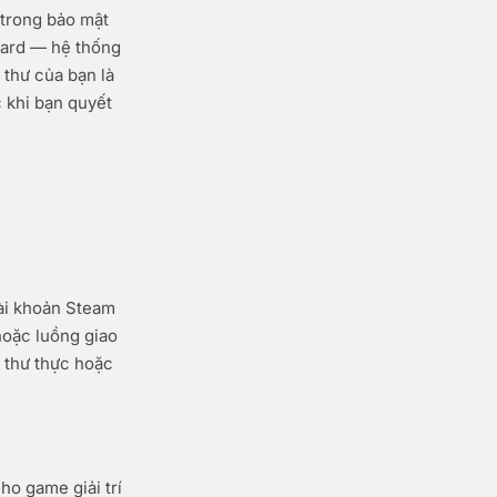
 trong bảo mật
uard — hệ thống
 thư của bạn là
c khi bạn quyết
tài khoản Steam
hoặc luồng giao
p thư thực hoặc
ho game giải trí