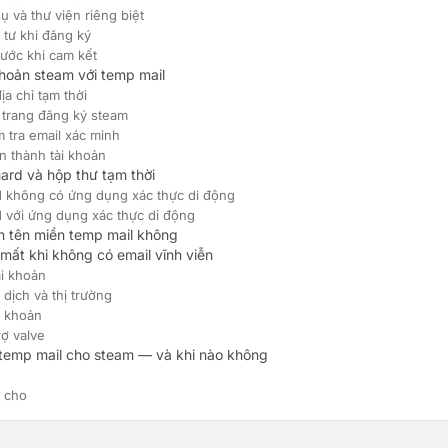
ụ và thư viện riêng biệt
 tư khi đăng ký
rước khi cam kết
khoản steam với temp mail
địa chỉ tạm thời
 trang đăng ký steam
m tra email xác minh
n thành tài khoản
ard và hộp thư tạm thời
 không có ứng dụng xác thực di động
 với ứng dụng xác thực di động
n tên miền temp mail không
mất khi không có email vĩnh viễn
ài khoản
 dịch và thị trường
i khoản
rợ valve
 temp mail cho steam — và khi nào không
 cho