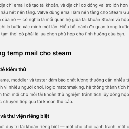
a chỉ email để tạo tài khoản, và địa chỉ đó đóng vai trò lớn hơn
i hầu hết nền tảng. Valve dùng email làm nền tảng cho Steam G
n của nó — có nghĩa là mối quan hệ giữa tài khoản Steam và hộp
 chỉ là bước xác minh một lần. Hiểu bối cảnh đó quan trọng trướ
hỉ tạm thời có phải là lựa chọn phù hợp cho tình huống của bạn.
ùng temp mail cho steam
 để kiểm thử
game, moddler và tester đảm bảo chất lượng thường cần nhiều 
h vi nhiều người chơi, logic matchmaking, hệ thống thành tích 
ạm thời mới cho mỗi tài khoản thử nghiệm tránh tích lũy đống hộ
ắc chuyển tiếp qua tài khoản thứ cấp.
và thư viện riêng biệt
ơi duy trì tài khoản riêng biệt — một cho chơi cạnh tranh, một c