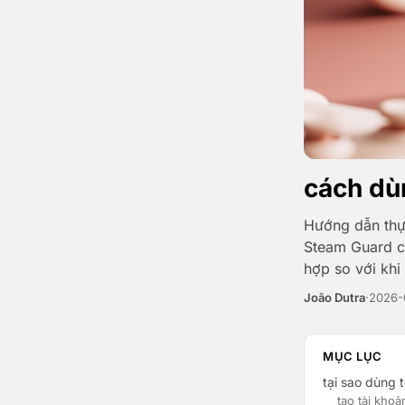
cách dù
Hướng dẫn thực
Steam Guard có
hợp so với khi
João Dutra
·
2026-
MỤC LỤC
tại sao dùng 
tạo tài khoả