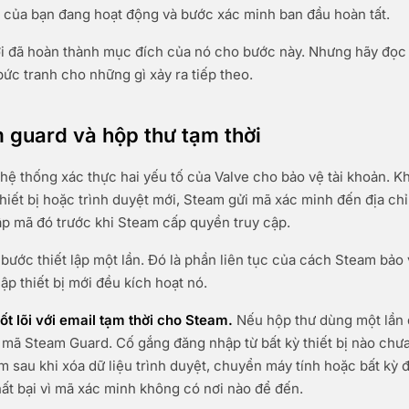
n của bạn đang hoạt động và bước xác minh ban đầu hoàn tất.
ời đã hoàn thành mục đích của nó cho bước này. Nhưng hãy đọc
bức tranh cho những gì xảy ra tiếp theo.
 guard và hộp thư tạm thời
hệ thống xác thực hai yếu tố của Valve cho bảo vệ tài khoản. K
hiết bị hoặc trình duyệt mới, Steam gửi mã xác minh đến địa ch
ập mã đó trước khi Steam cấp quyền truy cập.
bước thiết lập một lần. Đó là phần liên tục của cách Steam bảo 
ập thiết bị mới đều kích hoạt nó.
ốt lõi với email tạm thời cho Steam.
Nếu hộp thư dùng một lần 
mã Steam Guard. Cố gắng đăng nhập từ bất kỳ thiết bị nào chư
 sau khi xóa dữ liệu trình duyệt, chuyển máy tính hoặc bất kỳ 
ất bại vì mã xác minh không có nơi nào để đến.