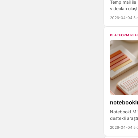
Temp mail ile
videoları oluş
2026-04-04
·
5 
PLATFORM REH
notebooklm
NotebookLM'i 
destekli araşt
2026-04-04
·
5 