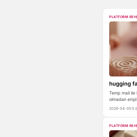
PLATFORM REH
hugging fa
Temp mail ile
olmadan erişi
2026-04-05
·
5 
PLATFORM REH