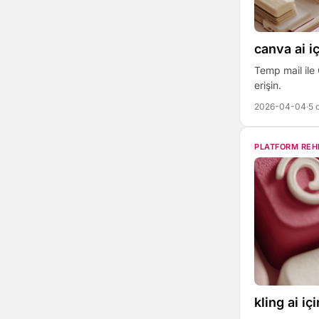
canva ai i
Temp mail ile
erişin.
2026-04-04
·
5 
PLATFORM REH
kling ai i