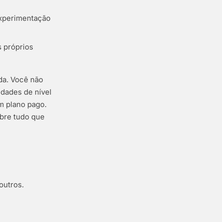
experimentação
 próprios
da. Você não
idades de nível
m plano pago.
obre tudo que
outros.