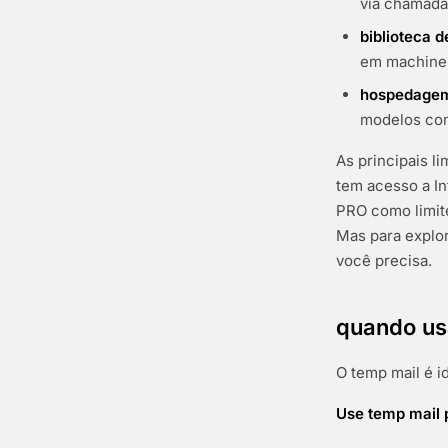
via chamada
biblioteca d
em machine 
hospedagem
modelos co
As principais l
tem acesso a In
PRO como limit
Mas para explor
você precisa.
quando us
O temp mail é i
Use temp mail 