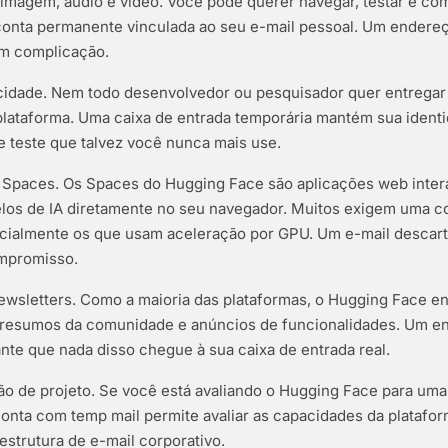
 imagem, áudio e vídeo. Você pode querer navegar, testar e c
conta permanente vinculada ao seu e-mail pessoal. Um endere
em complicação.
cidade. Nem todo desenvolvedor ou pesquisador quer entregar 
plataforma. Uma caixa de entrada temporária mantém sua ident
 teste que talvez você nunca mais use.
r Spaces. Os Spaces do Hugging Face são aplicações web inter
os de IA diretamente no seu navegador. Muitos exigem uma co
ecialmente os que usam aceleração por GPU. Um e-mail descart
mpromisso.
newsletters. Como a maioria das plataformas, o Hugging Face e
 resumos da comunidade e anúncios de funcionalidades. Um e
nte que nada disso chegue à sua caixa de entrada real.
ção de projeto. Se você está avaliando o Hugging Face para um
onta com temp mail permite avaliar as capacidades da platafo
aestrutura de e-mail corporativo.