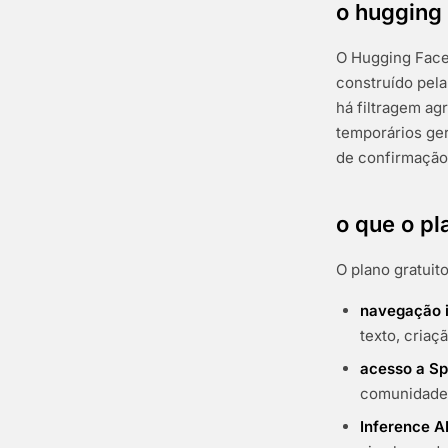
o hugging
O Hugging Face
construído pela
há filtragem ag
temporários ge
de confirmação 
o que o pl
O plano gratui
navegação i
texto, criaç
acesso a S
comunidade
Inference A