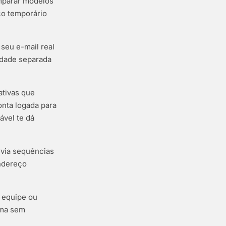
omparar modelos
ço temporário
seu e-mail real
idade separada
ativas que
nta logada para
ável te dá
nvia sequências
ndereço
a equipe ou
rma sem