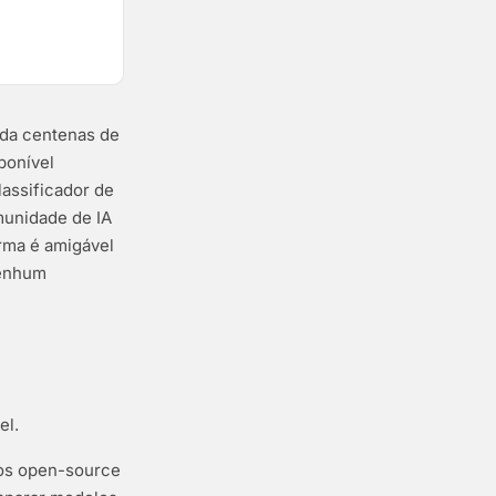
eda centenas de
ponível
assificador de
munidade de IA
orma é amigável
enhum
el.
los open-source