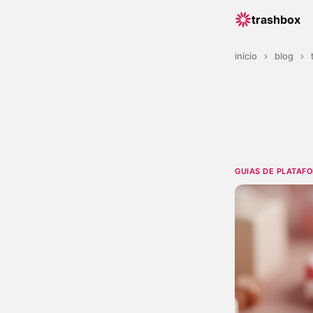
trashbox
início
›
blog
›
GUIAS DE PLATAF