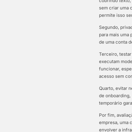
cobrindo texto,
sem criar uma 
permite isso s
Segundo, priva
para mais uma 
de uma conta de
Terceiro, testa
executam model
funcionar, esp
acesso sem co
Quarto, evitar 
de onboarding,
temporário gara
Por fim, avalia
empresa, uma c
envolver a infr