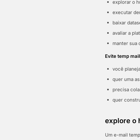
explorar o h
executar d
baixar datas
avaliar a p
manter sua 
Evite temp mail
você planej
quer uma as
precisa col
quer constr
explore o
Um e-mail tempo