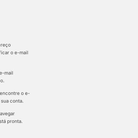
ereço
icar o e-mail
 e-mail
o.
 encontre o e-
 sua conta.
navegar
stá pronta.