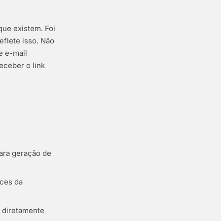
ue existem. Foi
flete isso. Não
e e-mail
ceber o link
ara geração de
ces da
s diretamente