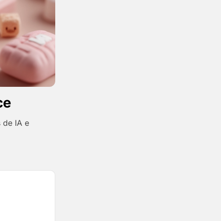
ce
 de IA e