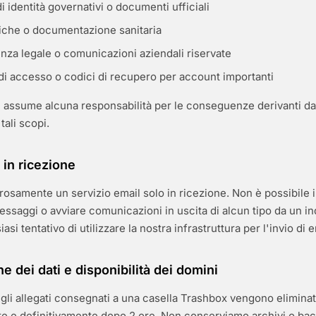
 identità governativi o documenti ufficiali
niche o documentazione sanitaria
za legale o comunicazioni aziendali riservate
di accesso o codici di recupero per account importanti
 assume alcuna responsabilità per le conseguenze derivanti da
tali scopi.
 in ricezione
rosamente un servizio email solo in ricezione. Non è possibile i
essaggi o avviare comunicazioni in uscita di alcun tipo da un in
si tentativo di utilizzare la nostra infrastruttura per l'invio di e
 dei dati e disponibilità dei domini
 gli allegati consegnati a una casella Trashbox vengono eliminat
 e definitivamente dopo 2 ore. Non conserviamo archivi o bac