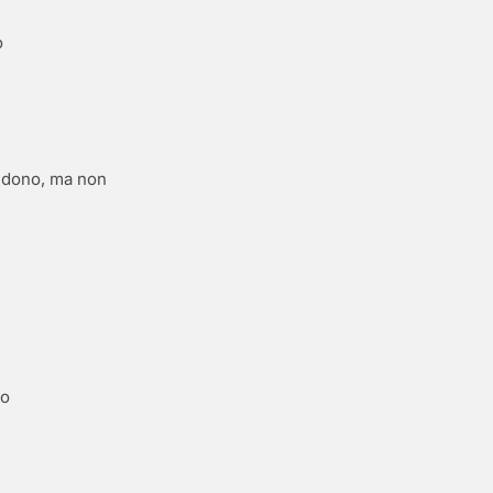
o
cludono, ma non
po
i