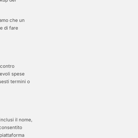
iamo che un
e di fare
 contro
nevoli spese
questi termini o
nclusi il nome,
 consentito
 piattaforma