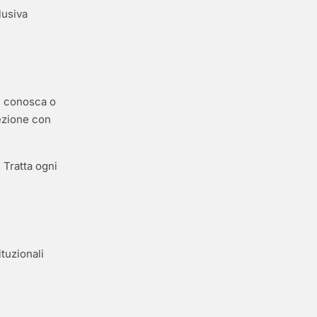
lusiva
e conosca o
tezione con
 Tratta ogni
tuzionali