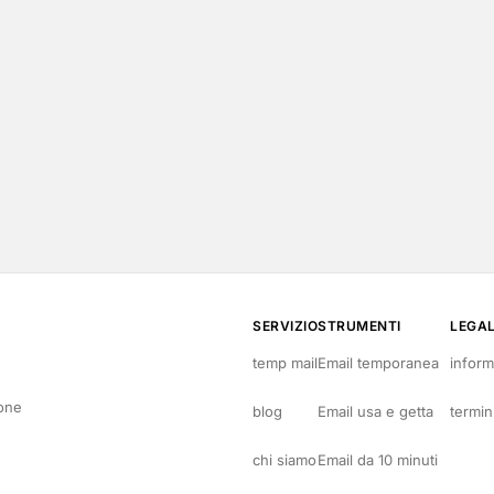
SERVIZIO
STRUMENTI
LEGA
temp mail
Email temporanea
inform
ione
blog
Email usa e getta
termin
chi siamo
Email da 10 minuti