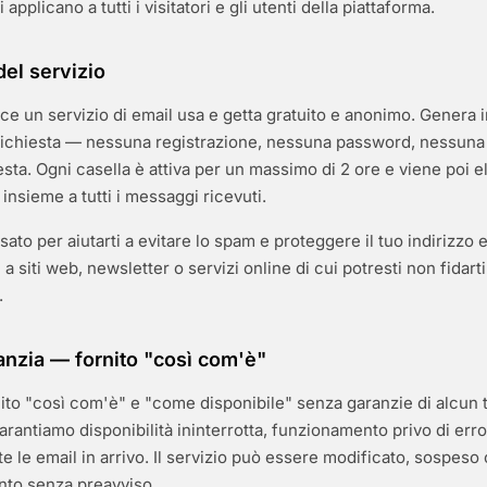
 applicano a tutti i visitatori e gli utenti della piattaforma.
del servizio
ce un servizio di email usa e getta gratuito e anonimo. Genera i
richiesta — nessuna registrazione, nessuna password, nessuna
sta. Ogni casella è attiva per un massimo di 2 ore e viene poi e
insieme a tutti i messaggi ricevuti.
nsato per aiutarti a evitare lo spam e proteggere il tuo indirizzo 
 a siti web, newsletter o servizi online di cui potresti non fidarti
.
nzia — fornito "così com'è"
ito "così com'è" e "come disponibile" senza garanzie di alcun ti
arantiamo disponibilità ininterrotta, funzionamento privo di error
e le email in arrivo. Il servizio può essere modificato, sospeso o
nto senza preavviso.