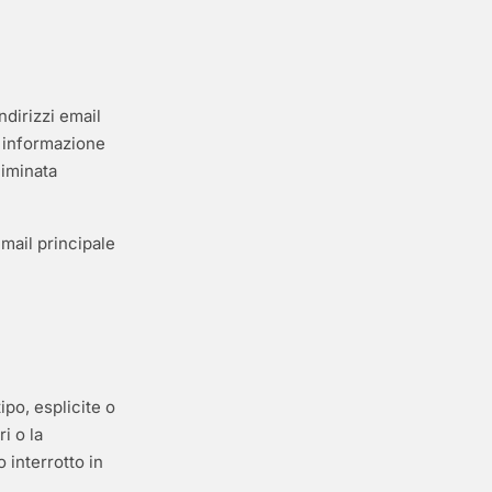
ndirizzi email
 informazione
liminata
email principale
po, esplicite o
i o la
 interrotto in