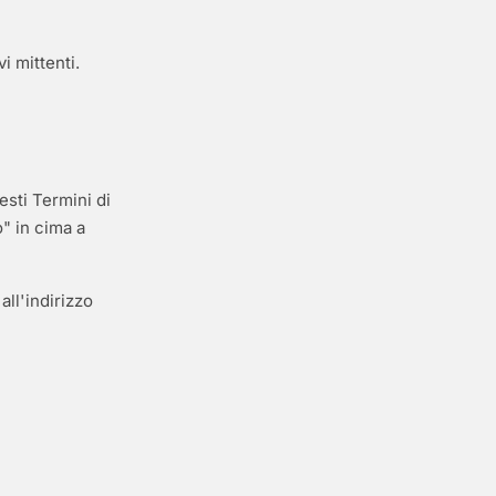
i mittenti.
sti Termini di
o" in cima a
ll'indirizzo