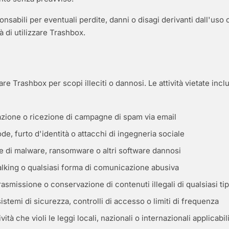
sabili per eventuali perdite, danni o disagi derivanti dall'uso 
tà di utilizzare Trashbox.
are Trashbox per scopi illeciti o dannosi. Le attività vietate in
itazione o ricezione di campagne di spam via email
ode, furto d'identità o attacchi di ingegneria sociale
e di malware, ransomware o altri software dannosi
alking o qualsiasi forma di comunicazione abusiva
rasmissione o conservazione di contenuti illegali di qualsiasi ti
sistemi di sicurezza, controlli di accesso o limiti di frequenza
ività che violi le leggi locali, nazionali o internazionali applicabil