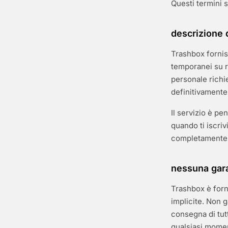
Questi termini si
descrizione 
Trashbox fornis
temporanei su 
personale richie
definitivamente 
Il servizio è pe
quando ti iscrivi
completamente
nessuna gara
Trashbox è forn
implicite. Non g
consegna di tutt
qualsiasi mome