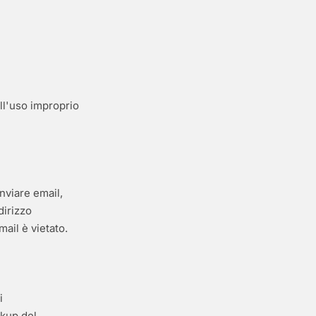
ll'uso improprio
nviare email,
dirizzo
mail è vietato.
i
kup del