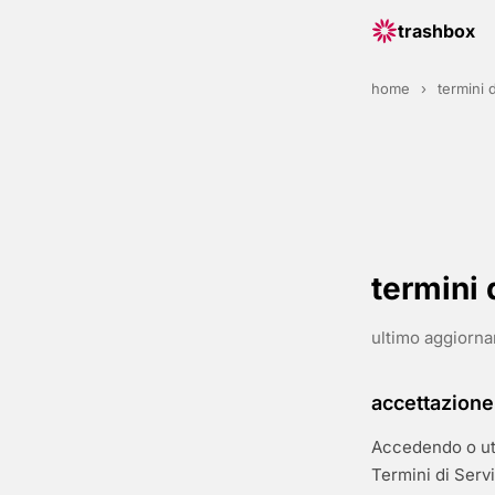
trashbox
home
›
termini d
termini 
ultimo aggiorn
accettazione
Accedendo o uti
Termini di Servi