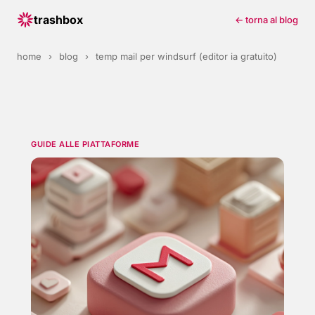
trashbox
← torna al blog
home
›
blog
›
temp mail per windsurf (editor ia gratuito)
GUIDE ALLE PIATTAFORME