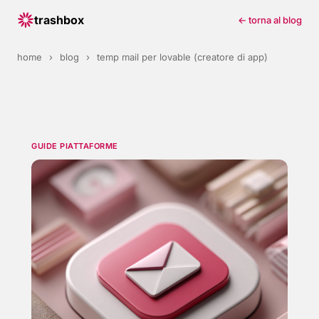
trashbox
← torna al blog
home
›
blog
›
temp mail per lovable (creatore di app)
GUIDE PIATTAFORME