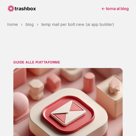
trashbox
← torna al blog
home
›
blog
›
temp mail per bolt.new (ai app builder)
GUIDE ALLE PIATTAFORME