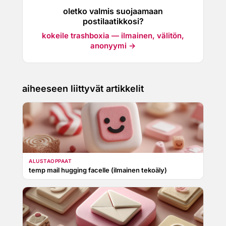
oletko valmis suojaamaan
postilaatikkosi?
kokeile trashboxia — ilmainen, välitön,
anonyymi →
aiheeseen liittyvät artikkelit
ALUSTAOPPAAT
temp mail hugging facelle (ilmainen tekoäly)