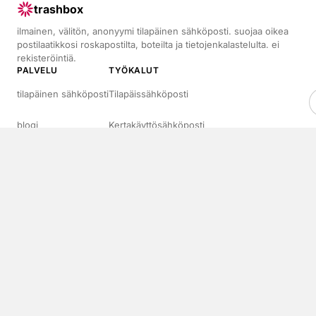
trashbox
ilmainen, välitön, anonyymi tilapäinen sähköposti. suojaa oikea
postilaatikkosi roskapostilta, boteilta ja tietojenkalastelulta. ei
rekisteröintiä.
PALVELU
TYÖKALUT
tilapäinen sähköposti
Tilapäissähköposti
blogi
Kertakäyttösähköposti
tietoa meistä
10 minuutin sähköposti
15 minuutin sähköposti
Usein kysytyt kysymykset
OIKEUDELLISET TIEDOT
YHTEYSTIEDOT
tietosuojakäytäntö
ota yhteyttä
käyttöehdot
contact@trashbox.email