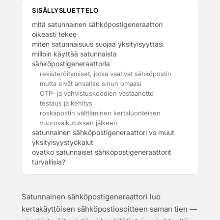
SISÄLLYSLUETTELO
mitä satunnainen sähköpostigeneraattori
oikeasti tekee
miten satunnaisuus suojaa yksityisyyttäsi
milloin käyttää satunnaista
sähköpostigeneraattoria
rekisteröitymiset, jotka vaativat sähköpostin
mutta eivät ansaitse sinun omaasi
OTP- ja vahvistuskoodien vastaanotto
testaus ja kehitys
roskapostin välttäminen kertaluonteisen
vuorovaikutuksen jälkeen
satunnainen sähköpostigeneraattori vs muut
yksityisyystyökalut
ovatko satunnaiset sähköpostigeneraattorit
turvallisia?
Satunnainen sähköpostigeneraattori luo
kertakäyttöisen sähköpostiosoitteen saman tien —