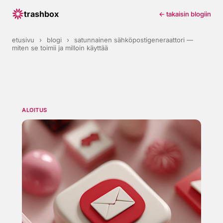
trashbox
← takaisin blogiin
etusivu
›
blogi
›
satunnainen sähköpostigeneraattori —
miten se toimii ja milloin käyttää
ALOITUS