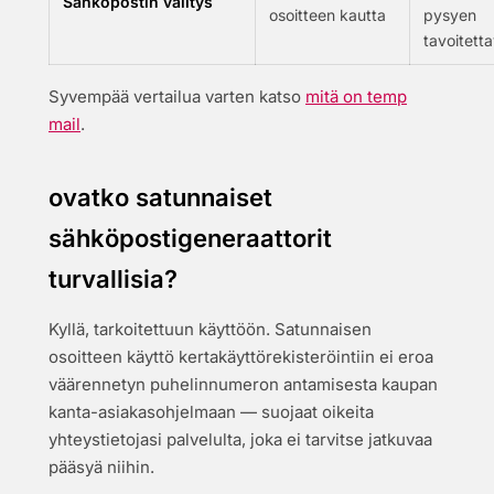
Sähköpostin välitys
osoitteen kautta
pysyen
tavoitetta
Syvempää vertailua varten katso
mitä on temp
mail
.
ovatko satunnaiset
sähköpostigeneraattorit
turvallisia?
Kyllä, tarkoitettuun käyttöön. Satunnaisen
osoitteen käyttö kertakäyttörekisteröintiin ei eroa
väärennetyn puhelinnumeron antamisesta kaupan
kanta-asiakasohjelmaan — suojaat oikeita
yhteystietojasi palvelulta, joka ei tarvitse jatkuvaa
pääsyä niihin.