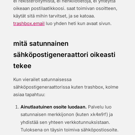
ei rekisteröitymistä, ei henkilötietoja, ei yhteyttä
oikeaan postilaatikkoosi. saat toimivan osoitteen,
käytät sitä mihin tarvitset, ja se katoaa.
trashbox.email
luo yhden heti kun avaat sivun.
mitä satunnainen
sähköpostigeneraattori oikeasti
tekee
Kun vierailet satunnaisessa
sähköpostigeneraattorissa kuten trashbox, kolme
asiaa tapahtuu:
Ainutlaatuinen osoite luodaan.
Palvelu luo
satunnaisen merkkijonon (kuten
) ja
xk4m9f
yhdistää sen yhteen verkkotunnuksistaan.
Tuloksena on täysin toimiva sähköpostiosoite.