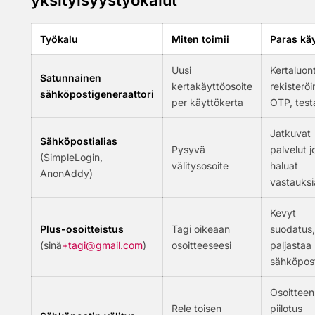
yksityisyystyökalut
Työkalu
Miten toimii
Paras kä
Uusi
Kertaluon
Satunnainen
kertakäyttöosoite
rekisteröi
sähköpostigeneraattori
per käyttökerta
OTP, test
Jatkuvat
Sähköpostialias
Pysyvä
palvelut j
(SimpleLogin,
välitysosoite
haluat
AnonAddy)
vastauksi
Kevyt
Plus-osoitteistus
Tagi oikeaan
suodatus,
(sinä
+tagi@gmail.com
)
osoitteeseesi
paljastaa s
sähköpost
Osoitteen
Rele toisen
piilotus