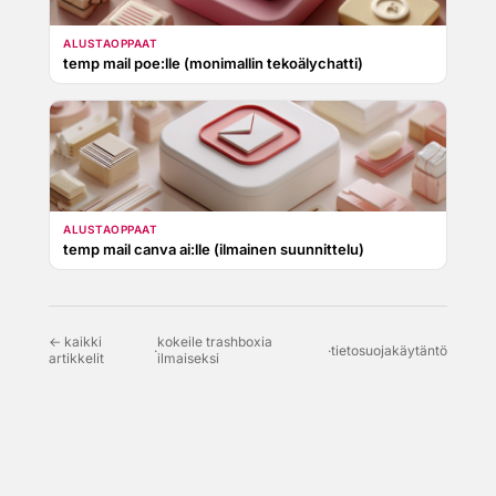
ALUSTAOPPAAT
temp mail poe:lle (monimallin tekoälychatti)
ALUSTAOPPAAT
temp mail canva ai:lle (ilmainen suunnittelu)
← kaikki
kokeile trashboxia
·
·
tietosuojakäytäntö
artikkelit
ilmaiseksi