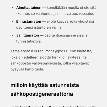
Ainutlaatuinen
— kenelläkään muulla ei ole sitä
(kunnes se vanhenee ja nimiavaruus vapautuu)
Ennustamaton
— ei ole kaavaa, joka yhdistäisi
osoitteesi istuntojen välillä
Jäljittämätön
— osoite itsessään ei sisällä
tunnistetietoja
Tämä eroaa
käytöstä,
nimesi+tagi@gmail.com
joka on edelleen sidottu henkilöllisyyteesi, tai
sähköpostin välityspalveluista, jotka ylläpitävät
pysyvää kartoitusta.
milloin käyttää satunnaista
sähköpostigeneraattoria