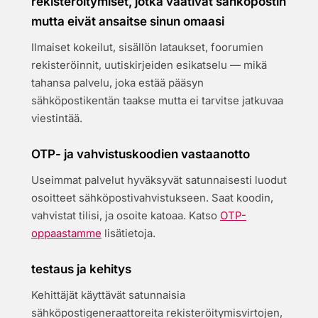
rekisteröitymiset, jotka vaativat sähköpostin
mutta eivät ansaitse sinun omaasi
Ilmaiset kokeilut, sisällön lataukset, foorumien
rekisteröinnit, uutiskirjeiden esikatselu — mikä
tahansa palvelu, joka estää pääsyn
sähköpostikentän taakse mutta ei tarvitse jatkuvaa
viestintää.
OTP- ja vahvistuskoodien vastaanotto
Useimmat palvelut hyväksyvät satunnaisesti luodut
osoitteet sähköpostivahvistukseen. Saat koodin,
vahvistat tilisi, ja osoite katoaa. Katso
OTP-
oppaastamme
lisätietoja.
testaus ja kehitys
Kehittäjät käyttävät satunnaisia
sähköpostigeneraattoreita rekisteröitymisvirtojen,