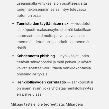
useammalla yrityksellä on osoitteesi, sitä
todennäköisemmin se esiintyy tulevassa
tietomurrossa
Tunnisteiden täyttämisen riski
— vuodetut
sähköposti-/salasanayhdistelmät kokeillaan
automaattisesti muita palveluja vastaan;
enemmän tietomurtoja tarkoittaa enemmän
riskiä
Kohdennettu phishing
— hyökkääjät, jotka
tietävät sähköpostisi ja mitä palveluja käytät,
voivat lähettää vakuuttavia henkilökohtaisia
phishing-yrityksiä
Henkilöllisyyden korrelaatio
— sähköpostisi
on usein avain, joka yhdistää henkilöllisyytesi
eri palveluissa
Mikään tästä ei ole teoreettista. Miljardeja