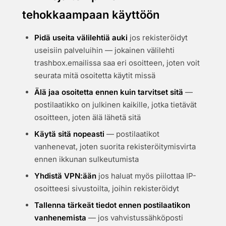
tehokkaampaan käyttöön
Pidä useita välilehtiä auki
jos rekisteröidyt
useisiin palveluihin — jokainen välilehti
trashbox.emailissa saa eri osoitteen, joten voit
seurata mitä osoitetta käytit missä
Älä jaa osoitetta ennen kuin tarvitset sitä
—
postilaatikko on julkinen kaikille, jotka tietävät
osoitteen, joten älä lähetä sitä
Käytä sitä nopeasti
— postilaatikot
vanhenevat, joten suorita rekisteröitymisvirta
ennen ikkunan sulkeutumista
Yhdistä VPN:ään
jos haluat myös piilottaa IP-
osoitteesi sivustoilta, joihin rekisteröidyt
Tallenna tärkeät tiedot ennen postilaatikon
vanhenemista
— jos vahvistussähköposti