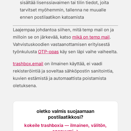
sisältää lisenssiavaimen tai tilin tiedot, joita
tarvitset myöhemmin, tallenna ne muualle
ennen postilaatikon katoamista
Laajempaa johdantoa siihen, mitä temp mail on ja
milloin se on järkevää, katso
mikä on temp mail
.
Vahvistuskoodien vastaanottamisen erityisestä
työnkulusta
OTP-opas
käy sen läpi vaihe vaiheelta.
trashbox.email
on ilmainen käyttää, ei vaadi
rekisteröintiä ja soveltaa sähköpostin sanitointia,
kuvien estämistä ja automaattista poistamista
oletuksena.
oletko valmis suojaamaan
postilaatikkosi?
kokeile trashboxia — ilmainen, välitön,