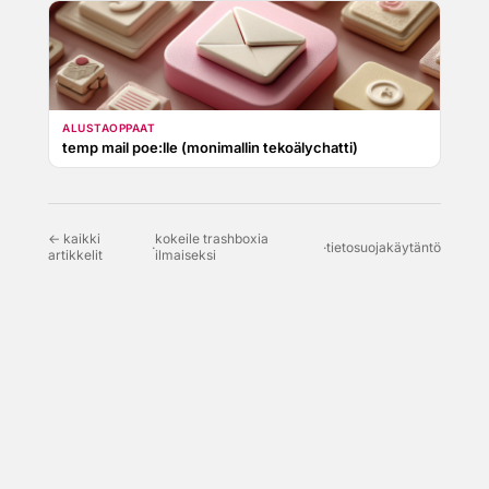
ALUSTAOPPAAT
temp mail poe:lle (monimallin tekoälychatti)
← kaikki
kokeile trashboxia
·
·
tietosuojakäytäntö
artikkelit
ilmaiseksi