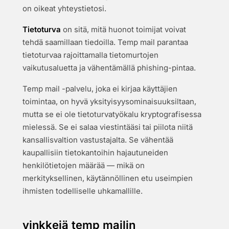
on oikeat yhteystietosi.
Tietoturva
on sitä, mitä huonot toimijat voivat
tehdä saamillaan tiedoilla. Temp mail parantaa
tietoturvaa rajoittamalla tietomurtojen
vaikutusaluetta ja vähentämällä phishing-pintaa.
Temp mail -palvelu, joka ei kirjaa käyttäjien
toimintaa, on hyvä yksityisyysominaisuuksiltaan,
mutta se ei ole tietoturvatyökalu kryptografisessa
mielessä. Se ei salaa viestintääsi tai piilota niitä
kansallisvaltion vastustajalta. Se vähentää
kaupallisiin tietokantoihin hajautuneiden
henkilötietojen määrää — mikä on
merkityksellinen, käytännöllinen etu useimpien
ihmisten todelliselle uhkamallille.
vinkkejä temp mailin