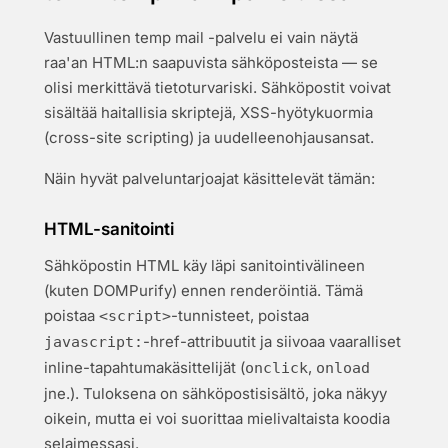
Vastuullinen temp mail -palvelu ei vain näytä
raa'an HTML:n saapuvista sähköposteista — se
olisi merkittävä tietoturvariski. Sähköpostit voivat
sisältää haitallisia skriptejä, XSS-hyötykuormia
(cross-site scripting) ja uudelleenohjausansat.
Näin hyvät palveluntarjoajat käsittelevät tämän:
HTML-sanitointi
Sähköpostin HTML käy läpi sanitointivälineen
(kuten DOMPurify) ennen renderöintiä. Tämä
poistaa
-tunnisteet, poistaa
<script>
-href-attribuutit ja siivoaa vaaralliset
javascript:
inline-tapahtumakäsittelijät (
,
onclick
onload
jne.). Tuloksena on sähköpostisisältö, joka näkyy
oikein, mutta ei voi suorittaa mielivaltaista koodia
selaimessasi.