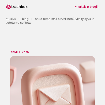
trashbox
← takaisin blogiin
etusivu
›
blogi
›
onko temp mail turvallinen? yksityisyys ja
tietoturva selitetty
YKSITYISYYS