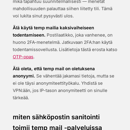
mikä tapahtuu suunnitelmallisesti — menetät
mahdollisuuden palauttaa siihen liitetty tili. Tämä
voi lukita sinut pysyvästi ulos.
Älä käytä temp mailia kaksivaiheiseen
todentamiseen.
Postilaatikko, joka vanhenee, on
huono 2FA-menetelmä. Jatkuvaan 2FA:han käytä
todentamissovellusta. Lisätietoja tästä erosta katso
OTP-opas
.
Älä oleta, että temp mail on oletuksena
anonyymi.
Se vähentää jakamasi tietoja, mutta se
ei ole täysi anonymiteettityökalu. Yhdistä se
VPN:ään, jos IP-tason anonymiteetti on sinulle
tärkeää.
miten sähköpostin sanitointi
toimii temp mail -palveluissa