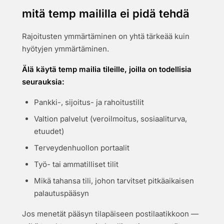
mitä temp maililla ei pidä tehdä
Rajoitusten ymmärtäminen on yhtä tärkeää kuin
hyötyjen ymmärtäminen.
Älä käytä temp mailia tileille, joilla on todellisia
seurauksia:
Pankki-, sijoitus- ja rahoitustilit
Valtion palvelut (veroilmoitus, sosiaaliturva,
etuudet)
Terveydenhuollon portaalit
Työ- tai ammatilliset tilit
Mikä tahansa tili, johon tarvitset pitkäaikaisen
palautuspääsyn
Jos menetät pääsyn tilapäiseen postilaatikkoon —