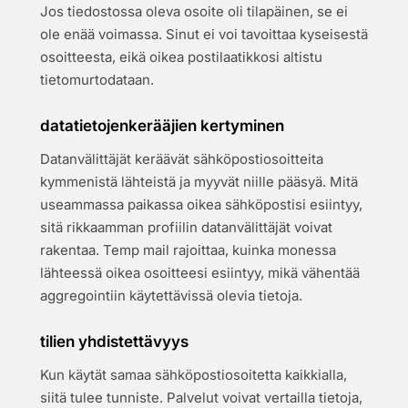
Jos tiedostossa oleva osoite oli tilapäinen, se ei
ole enää voimassa. Sinut ei voi tavoittaa kyseisestä
osoitteesta, eikä oikea postilaatikkosi altistu
tietomurtodataan.
datatietojenkerääjien kertyminen
Datanvälittäjät keräävät sähköpostiosoitteita
kymmenistä lähteistä ja myyvät niille pääsyä. Mitä
useammassa paikassa oikea sähköpostisi esiintyy,
sitä rikkaamman profiilin datanvälittäjät voivat
rakentaa. Temp mail rajoittaa, kuinka monessa
lähteessä oikea osoitteesi esiintyy, mikä vähentää
aggregointiin käytettävissä olevia tietoja.
tilien yhdistettävyys
Kun käytät samaa sähköpostiosoitetta kaikkialla,
siitä tulee tunniste. Palvelut voivat vertailla tietoja,