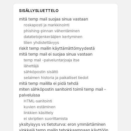
SISÄLLYSLUETTELO
mitä temp mail suojaa sinua vastaan
roskaposti ja markkinointi
phishing-pinnan vähentäminen
datatietojenkerääjien kertyminen
tilien yhdistettävyys
riskit temp mailin käyttämättömyydestä
mitä temp mail ei suojaa sinua vastaan
temp mail -palveluntarjoaja itse
lähettäjä
sähköpostin sisältö
selaimen historia ja paikalliset tiedot
mitä temp maililla ei pidä tehdä
miten sähköpostin sanitointi toimii temp mail -
palveluissa
HTML-sanitointi
kuvien estäminen
linkkien käsittely
ei skriptien suorittamista
yksityisyys vs tietoturva: eron ymmärtäminen
vinkkejä temp mailin tehokkaampaan käyttöön