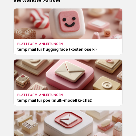
verwandte Artikel
PLATTFORM-ANLEITUNGEN
temp mail für hugging face (kostenlose ki)
PLATTFORM-ANLEITUNGEN
temp mail für poe (multi-modell ki-chat)