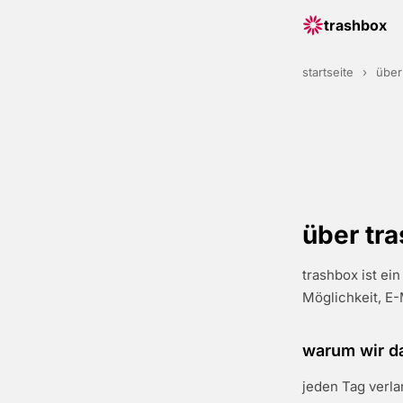
trashbox
startseite
›
über
über tr
trashbox ist ei
Möglichkeit, E
warum wir d
jeden Tag verla