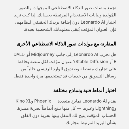
تجمع منصات صور الذكاء الاصطناعي الموجهات والصور
المُولدة وبيانات الاستخدام المرتبطة بحسابك. إذا كنت تريد
اختبار Leonardo AI دون إضافة بريدك الحقيقي لنظامهم،
فإن العنوان المؤقت يُبقي معلوماتك الشخصية بعيدة.
المقارنة مع مولدات صور الذكاء الاصطناعي الأخرى
هل تجرب Leonardo AI إلى جانب Midjourney أو DALL-
E أو Stable Diffusion؟ عنوان مؤقت لكل منصة يحافظ
على تجاربك منفصلة وصندوق الوارد الرئيسي خالياً من
رسائل التسويق من خدمات قد تستخدمها مرة واحدة فقط.
اختبار أنماط فنية ونماذج مختلفة
يقدم Leonardo AI نماذج متعددة — Phoenix وKino XL
وLightning وغيرها — كل منها ينتج أنماطاً بصرية مميزة.
الحساب المؤقت يتيح لك التنقل بينها بحرية دون القلق
بشأن البريد المرتبط بتجاربك.