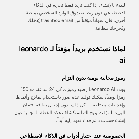
للبدء بالإنشاء. إذا كنت تريد فقط تجربة فن الذكاء
الاصطناعي دون ربط صندوق الوارد الشخصي بمنصة
أخرى، فإن عنواناً مؤقتاً من trashbox.email يُدخلك
ويُخرجك بنظافة.
لماذا تستخدم بريداً مؤقتاً لـ leonardo
ai
رموز مجانية يومية بدون التزام
يجدد Leonardo AI رصيد رموزك كل 24 ساعة. مع 150
رمزاً يومياً، يمكنك توليد عدة صور باستخدام نماذج وأنماط
وإعدادات مختلفة — كل ذلك بدون إدخال بطاقة ائتمان.
البريد المؤقت يتيح لك استكشاف هذه الخطة المجانية دون
إنشاء حساب دائم قد لا تعود إليه أبداً.
الخصوصية عند اختبار أدوات فن الذكاء الاصطناعي