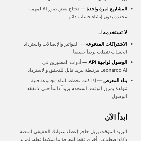
المشاريع لمرة واحدة
— تحتاج بعض صور AI لمهمة
محددة بدون إنشاء حساب دائم
لا تستخدمه لـ
الاشتراكات المدفوعة
— الفواتير والإيصالات واسترداد
الحساب تتطلب بريداً حقيقياً
الوصول لواجهة API
— أدوات المطورين في
Leonardo AI مرتبطة ببريد قابل للتحقق والاسترداد
بناء المعرض
— إذا كنت تخطط لبناء مجموعة فنية
مُولدة بمرور الوقت، استخدم بريداً دائماً حتى لا تفقد
الوصول
ابدأ الآن
البريد المؤقت يزيل حاجز إعطاء عنوانك الحقيقي لمنصة
ذكاء اصطناعي أخرى فقط لمعرفة ما يمكنها فعله. لمزيد