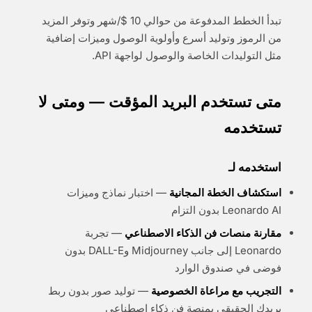
تبدأ الخطط المدفوعة من حوالي 10 $/شهر وتوفر المزيد
من الرموز وتوليد أسرع وأولوية الوصول وميزات إضافية
مثل التوليدات الخاصة والوصول لواجهة API.
متى تستخدم البريد المؤقت — ومتى لا
تستخدمه
استخدمه لـ
استكشاف الخطة المجانية
— اختبار نماذج وميزات
Leonardo AI بدون التزام
مقارنة منصات فن الذكاء الاصطناعي
— تجربة
Leonardo إلى جانب Midjourney وDALL-E بدون
فوضى في صندوق الوارد
التجريب مع مراعاة الخصوصية
— توليد صور بدون ربط
بريدك الحقيقي بمنصة فن ذكاء اصطناعي