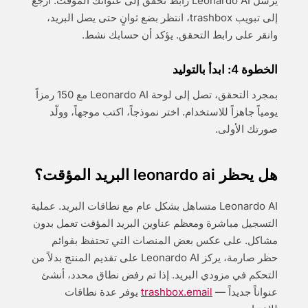
يرسل Leonardo AI رابط تحقق إلى عنوانك المؤقت. ارجع
إلى تبويب trashbox، انتظر بضع ثوانٍ حتى يصل البريد،
وانقر على رابط التحقق. يؤكد أن حسابك نشط.
الخطوة 4: ابدأ بالتوليد
بمجرد التحقق، تصل إلى لوحة Leonardo AI مع 150 رمزاً
يومياً جاهزاً للاستخدام. اختر نموذجاً، اكتب موجهاً، وولّد
صورتك الأولى.
هل يحظر leonardo ai البريد المؤقت؟
Leonardo AI متساهل بشكل عام مع نطاقات البريد. عملية
التسجيل مباشرة ومعظم عناوين البريد المؤقت تعمل بدون
مشاكل. على عكس بعض المنصات التي تحتفظ بقوائم
حظر صارمة، يركز Leonardo AI على تقديم المنتج بدلاً من
التحكم في مزودي البريد. إذا تم رفض نطاق محدد، أنشئ
عنواناً جديداً —
trashbox.email
يوفر عدة نطاقات