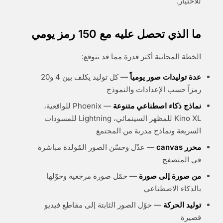
للاختيار.
ما الذي تحصل عليه مع 150 رمز يومي
الخطة المجانية أكثر قدرة مما قد تتوقع:
عدة توليدات صور يومياً
— كل توليد يكلف بين 4 و20
رمزاً حسب الإعدادات والنموذج
نماذج ذكاء اصطناعي متنوعة
— Phoenix للواقعية،
Kino XL للمظهر السينمائي، Lightning للمسودات
السريعة ونماذج مدربة من المجتمع
محرر canvas
— عدّل وحسّن الصور المُولدة مباشرة
في المتصفح
من صورة إلى صورة
— حمّل صورة مرجعية وحوّلها
بالذكاء الاصطناعي
توليد الحركة
— حوّل الصور الثابتة إلى مقاطع فيديو
قصيرة