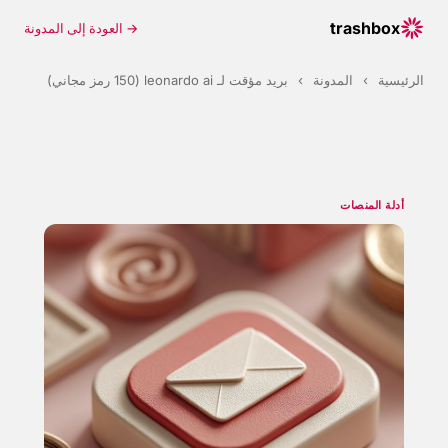
trashbox
→ العودة إلى المدونة
الرئيسية
›
المدونة
›
بريد مؤقت لـ leonardo ai (150 رمز مجاني)
أدلة المنصات