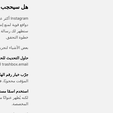
هل سيحجب إن
دوافع قوية لمنع إ
ستظهر لك رسالة خط
خطوة التحقق.
بعض الأشياء لتجربت
حاول التحديث للح
trashbox.email لترى ما إذا كان نطاق مختلف متاحًا. النطاقات الأحدث أقل احتمالًا للظهور في قوائم الحجب.
جرّب خيار رقم اله
المؤقت محجوبًا، فرق
استخدم اسمًا مستعا
المخصصة.