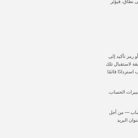
ِعت علامة على نطاق، فيؤثر
بط إعادة تعيين أو رمز تأكيد إلى
ة لاستقبال تلك
ستردادًا قائمًا
ة وتغييرات الحساب.
عم Instagram بشأن الحساب — من أجل
ان البريد