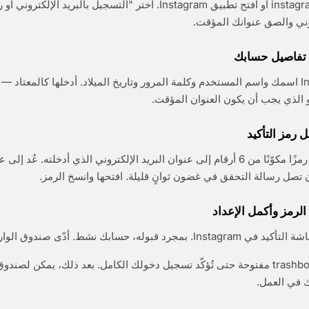
انتقل إلى instagram.com أو افتح تطبيق Instagram. اختر "التسجيل بالبريد
روني والصق عنوانك المؤقت.
سيطلب Instagram اسمك واسم المستخدم وكلمة المرور وتاريخ الميلاد. أدخلها كالمعتاد 
 الذي يجب أن يكون العنوان المؤقت.
يُرسل Instagram رمزًا مكوّنًا من 6 أرقام إلى عنوان البريد الإلكتروني الذي أدخلته. عُد
، حسابك نشط. أدّى صندوق الوارد المؤقت مهمته.
أبقِ علامة تبويب trashbox مفتوحة حتى تُؤكّد تسجيل دخولك الكامل. بعد ذلك، يمكن لص
في العمل.