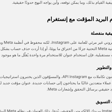
فية القيام بذلك، وما يمكن توقعه، وأين يواجه النهج حدودًا حقيقية.
 البريد المؤقت مع إنستغرام
يقية منفصلة
عنوان بريدك الإ
حسابك. إذا كانت بنية Meta التحتية جزءًا من اختراق ما يومًا، أو إذا أردت حذف حساب 
 مستقبلية، فإن استخدام عنوان للاستخدام مرة واحدة يُقلّل ما هو موجود 
والتطوير
المطورون الذين يبنون تكاملات مع API Instagram، والمسوّقون الذين يختبرون ا
ر عملاء متعددين غالبًا ما يحتاجون إلى حسابات جديدة. عنوان مؤقت جديد
حقيقي برسائل التحقق وإشعارات Meta.
 التسويق
إنشاء حساب Instagram