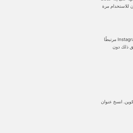
ان للاستخدام مرة
المصورون والكتّاب أو أي شخص يدير حسابًا موضوعيًا قد يُفضّلون ألا تكون حضورهم على Instagram مرتبطًا
ق ذلك دون
كوين. انسخ عنوان