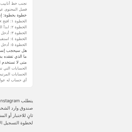
تجنب خط أنابيب 
فصل المحتوى عن 
خطوة بخطوة: إن
الخطوة ١: افتح trashbox واحصل على عنوانك
الخطوة ٢: ابدأ التسجيل في إنستغرام
الخطوة ٣: أدخل تفاصيل حسابك
الخطوة ٤: استقبل رمز التأكيد
الخطوة ٥: أدخل الرمز وأكمل الإعداد
هل سيحجب إنستغ
ما الذي تفقده بد
متى لا تستخدم ا
الحسابات التي تنو
الحسابات المرتب
أي حساب له عواق
صندوق وارد الشخص
ثانٍ للاختبار أو ا
لخطوة التسجيل الأ