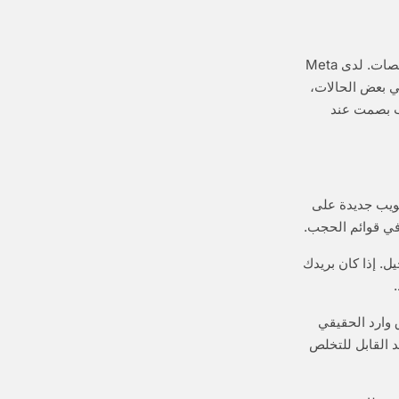
Instagram أكثر عدوانية في حجب نطاقات البريد الإلكتروني القابل للتخلص من كثير من المنصات. لدى Meta
في بعض الحالات،
اب بصمت عند
امة تبويب جديدة على
لتسجيل. إذا كان بريدك
ق وارد الحقيقي
قات البريد القابل للتخلص