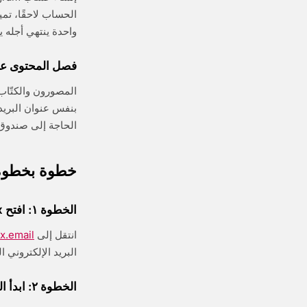
الحساب لاحقًا، تمي
واحدة ينتهي أجله 
فصل المحتوى عن
بنفس عنوان البريد
الحاجة إلى صندوق و
خطوة بخطوة:
الخطوة ١: افتح trashbox واحصل على عنوانك
انتقل إلى
x.email
البريد الإلكتروني
الخطوة ٢: ابدأ التسجيل في إنستغرام