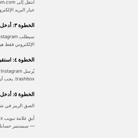
خيار البريد الإلكت
الخطوة ٣: أدخل تفاصيل حسابك
الإلكتروني فقط هو
الخطوة ٤: استقبل رمز التأكيد
trashbox. يجب أن تصل رسالة التحقق في غضون ثوانٍ قليلة. افتحها وانسخ الرمز.
الخطوة ٥: أدخل الرمز وأكمل الإعداد
الصق الرمز في شاشة التأكيد في Instagram. بمجرد قبوله
— سيستمر حسابك 