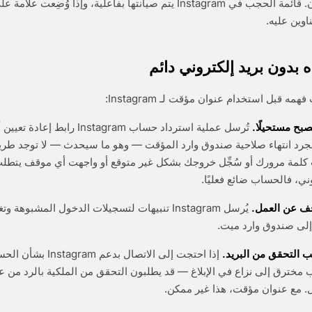
لا يوجد حل مضمون. قائمة الحجب في Instagram يتم صيانتها بفاعلية، وإذا وُض
اوين عليه.
ه بدون بريد إلكتروني دائم
 قبل استخدام عنوان مؤقت لـ Instagram:
بح مستحيلًا.
تُرسل عملية استرداد حساب Instagram را
رد انتهاء صلاحية صندوق وارد المؤقت — وهو ما سيحدث — لا توجد طريق
 كلمة مرورك أو سُجِّل خروجك بشكل غير متوقع أو واجهت أي موقف يتطلب ا
وني، فالحساب ضائع فعليًا.
وقف عن العمل.
يُرسل Instagram تنبيهات لتسجيلات الدخول المشبوه
إلى صندوق وارد ميت.
 التحقق من البريد.
إذا احتجت إلى الاتصال بد
ترق إلى نزاع في الإبلاغ — قد يطلبون التحقق من الملكية بالرد من عنو
. مع عنوان مؤقت، هذا غير ممكن.