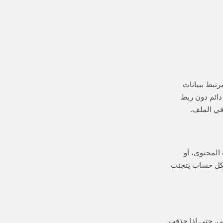
لكتروني غير مرئي للعامة على Instagram، لكنه محفوظ في أنظمة Meta ومرتبط ببيانات
بشكل دائم دون ربط
في الملف.
ستراتيجيات المحتوى، أو
 لكل حساب يتجنب
 ببريدك الإلكتروني الحقيقي يُدخل ذلك العنوان في نظام Meta البيئي. حتى إذا حذفت