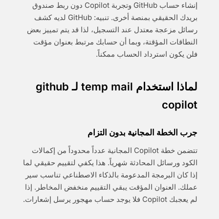
إنشاء حساب GitHub وتجربة Copilot دون ربط صندوق
بريدك الحقيقي بمنصة أخرى. تنبيه: GitHub لديه كشف
رسائل مزعجة معتدل عند التسجيل، لذا قد يتم تمييز بعض
النطاقات المؤقتة، وبما أن حسابك مرتبط بعنوان مؤقت
فلن يكون استرداد الحساب ممكناً.
لماذا استخدام temp mail لـ github
copilot
جرب الخطة المجانية بدون التزام
تتضمن خطة Copilot المجانية عدداً محدوداً من إكمالات
الكود ورسائل المحادثة شهرياً. هذا يكفي لتقييم حقيقي لما
إذا كان البرمجة المدعومة بالذكاء الاصطناعي تناسب سير
عملك. العنوان المؤقت يبقي التقييم منخفض المخاطر. إذا
لم يعجبك Copilot فلا يوجد حساب مهجور يرسل إشعارات.