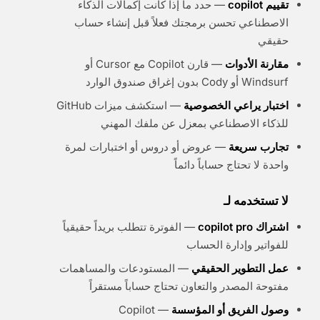
تقييم copilot
— حدد ما إذا كانت إكمالات الذكاء
الاصطناعي تحسن برمجتك فعلاً قبل إنشاء حساب
حقيقي
مقارنة الأدوات
— قارن Copilot مع Cursor أو
Windsurf أو Cody بدون إغراق صندوق الوارد
اختبار يراعي الخصوصية
— استكشف ميزات GitHub
للذكاء الاصطناعي بمعزل عن ملفك المهني
تجارب سريعة
— عروض أو دروس أو اختبارات لمرة
واحدة لا تحتاج حساباً دائماً
لا تستخدمه لـ
اشتراك copilot pro
— الفوترة تتطلب بريداً حقيقياً
للفواتير وإدارة الحساب
عمل التطوير الحقيقي
— المستودعات والمساهمات
مفتوحة المصدر والتعاون تحتاج حساباً مستقراً
وصول الفريق أو المؤسسة
— Copilot