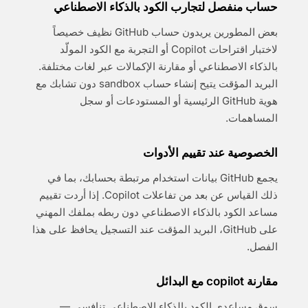
حساب منفصل لتجارب الكود بالذكاء الاصطناعي
بعض المطورين يريدون حساب GitHub نظيف خصيصاً
لاختبار اقتراحات Copilot أو التجربة مع الكود المولّد
بالذكاء الاصطناعي أو مقارنة الإكمالات عبر لغات مختلفة.
البريد المؤقت يتيح إنشاء حساب sandbox دون تشابك مع
هوية GitHub الرئيسية أو المستودعات أو سجل
المساهمات.
الخصوصية عند تقييم الأدوات
يجمع GitHub بيانات استخدام مرتبطة بحسابك، بما في
ذلك القياس عن بعد من تفاعلات Copilot. إذا أردت تقييم
مساعد الكود بالذكاء الاصطناعي دون ربطه بملفك المهني
على GitHub، البريد المؤقت عند التسجيل يحافظ على هذا
الفصل.
مقارنة copilot مع البدائل
سوق مساعدي الكود بالذكاء الاصطناعي تنافسي —