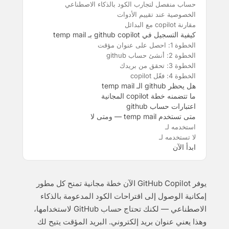
حساب منفصل لتجارب الكود بالذكاء الاصطناعي
الخصوصية عند تقييم الأدوات
مقارنة copilot مع البدائل
كيفية التسجيل في github copilot بـ temp mail
الخطوة 1: احصل على عنوان مؤقت
الخطوة 2: أنشئ حساب github
الخطوة 3: تحقق من بريدك
الخطوة 4: فعّل copilot
هل يحظر github الـ temp mail
ما تتضمنه خطة copilot المجانية
اعتبارات حساب github
متى تستخدم temp mail — ومتى لا
استخدمه لـ
لا تستخدمه لـ
ابدأ الآن
يوفر GitHub Copilot الآن خطة مجانية تمنح كل مطور
إمكانية الوصول إلى اقتراحات الكود المدعومة بالذكاء
الاصطناعي — لكنك تحتاج حساب GitHub لاستخدامها،
وهذا يعني عنوان بريد إلكتروني. البريد المؤقت يتيح لك