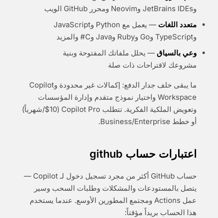
وJetBrains IDEs وNeovim ومحرر GitHub الويب
متعدد اللغات
— يعمل مع Python وJavaScript
وTypeScript وGo وRuby وJava وC# والمزيد
وعي بالسياق
— يحلل ملفاتك المفتوحة وبنية
مشروعك لاقتراحات ذات صلة
ما يبقى خلف جدار الدفع: إكمالات غير محدودة وCopilot
Workspace واختيار نموذج متقدم وإدارة المؤسسات
وتعويض الملكية الفكرية. تتطلب Copilot Pro ($10/شهرياً)
أو خطط Business/Enterprise.
اعتبارات حساب github
حساب GitHub أكثر من مجرد تسجيل دخول لـ Copilot —
يتصل بالمستودعات والمشكلات وطلبات السحب وسير
عمل Actions ومجتمع المطورين الأوسع. عندما يستخدم
هذا الحساب بريداً مؤقتاً: