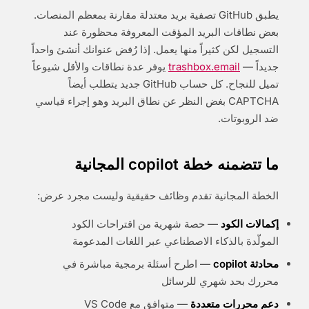
يطبق GitHub تصفية بريد معتدلة مقارنة بمعظم المنصات.
بعض نطاقات البريد المؤقت المعروفة محظورة عند
التسجيل لكن كثيراً منها يعمل. إذا رُفض عنوانك أنشئ واحداً
جديداً —
trashbox.email
يوفر عدة نطاقات والأقل شيوعاً
تميل للنجاح. كل حساب GitHub جديد يتطلب أيضاً
CAPTCHA بغض النظر عن نطاق البريد وهو إجراء قياسي
ضد الروبوتات.
ما تتضمنه خطة copilot المجانية
الخطة المجانية تقدم وظائف حقيقية وليست مجرد عرض:
إكمالات الكود
— حصة شهرية من اقتراحات الكود
المولّدة بالذكاء الاصطناعي عبر اللغات المدعومة
محادثة copilot
— اطرح أسئلة برمجية مباشرة في
محررك بحد شهري للرسائل
دعم محررات متعددة
— متوافق مع VS Code