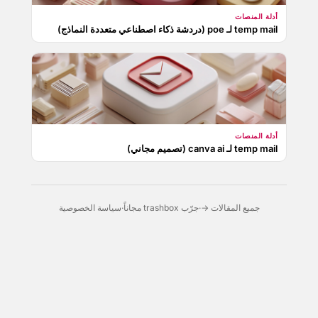
أدلة المنصات
temp mail لـ poe (دردشة ذكاء اصطناعي متعددة النماذج)
أدلة المنصات
temp mail لـ canva ai (تصميم مجاني)
جميع المقالات →
·
جرّب trashbox مجاناً
·
سياسة الخصوصية