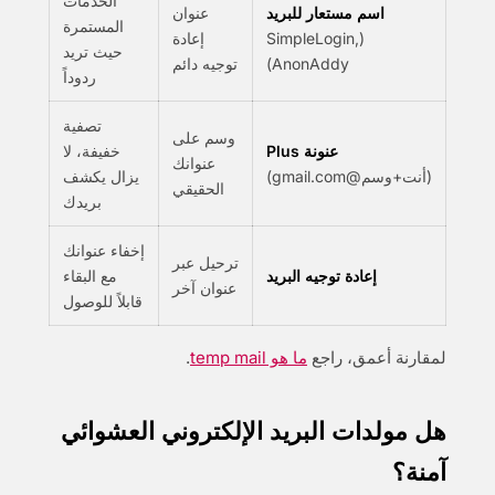
الخدمات
اسم مستعار للبريد
عنوان
المستمرة
(SimpleLogin,
إعادة
حيث تريد
AnonAddy)
توجيه دائم
ردوداً
تصفية
وسم على
عنونة Plus
خفيفة، لا
عنوانك
(أنت+وسم@gmail.com)
يزال يكشف
الحقيقي
بريدك
إخفاء عنوانك
ترحيل عبر
إعادة توجيه البريد
مع البقاء
عنوان آخر
قابلاً للوصول
لمقارنة أعمق، راجع
ما هو temp mail
.
هل مولدات البريد الإلكتروني العشوائي
آمنة؟