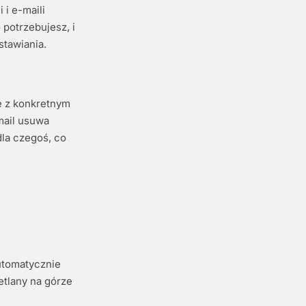
 i e-maili
potrzebujesz, i
stawiania.
e z konkretnym
mail usuwa
la czegoś, co
utomatycznie
etlany na górze