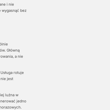
ne i nie
że wygasnąć bez
ólnie
mów. Główną
owania, a nie
Usługa rotuje
nie jest
iej luźna w
generować jedno
dnorazowych.