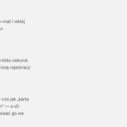
e-mail i wklej
lu
 kilku sekund.
ronę rejestracji
coś jak „karta
h" — a v0
tować go we