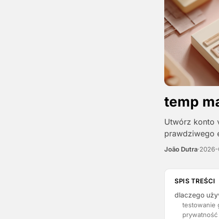
temp ma
Utwórz konto 
prawdziwego e
João Dutra
·
2026-
SPIS TREŚCI
dlaczego uży
testowanie 
prywatność 