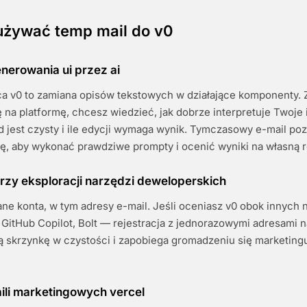
używać temp mail do v0
nerowania ui przez ai
ca v0 to zamiana opisów tekstowych w działające komponenty.
 na platformę, chcesz wiedzieć, jak dobrze interpretuje Twoje 
jest czysty i ile edycji wymaga wynik. Tymczasowy e-mail poz
ję, aby wykonać prawdziwe prompty i ocenić wyniki na własną r
rzy eksploracji narzędzi deweloperskich
ane konta, w tym adresy e-mail. Jeśli oceniasz v0 obok innych 
GitHub Copilot, Bolt — rejestracja z jednorazowymi adresami 
ą skrzynkę w czystości i zapobiega gromadzeniu się marketing
ili marketingowych vercel