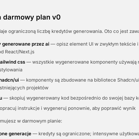
a darmowy plan v0
je ograniczoną liczbę kredytów generowania. Oto co jest zawa
 generowane przez ai
— opisz element UI w zwykłym tekście i
od React/Next.js
tailwind css
— wszystkie wygenerowane komponenty używają n
stylowania
shadcn/ui
— komponenty są zbudowane na bibliotece Shadcn/ui,
istniejących projektów
u
— skopiuj wygenerowany kod bezpośrednio do swojej bazy 
pracuj instrukcje i wygeneruj ponownie, aby poprawić wynik
ymujesz w darmowym planie:
one generacje
— kredyty są ograniczone; intensywne użytko