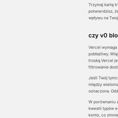
Trzymaj kartę t
potwierdzisz, 
wpływu na Twoj
czy v0 blo
Vercel wymaga k
pobłażliwy. Wi
troską Vercel 
filtrowanie dos
Jeśli Twój tymc
między wieloma
oznaczona. Odś
W porównaniu z 
kwestii typów e
konto, co zmni