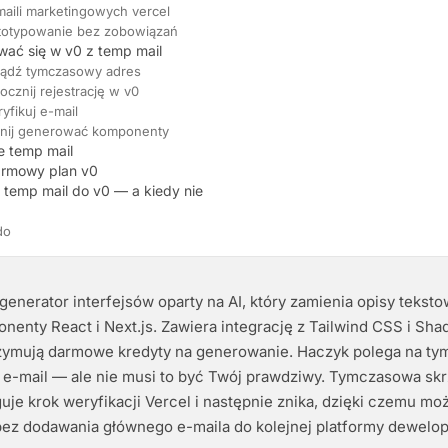
maili marketingowych vercel
ototypowanie bez zobowiązań
ować się w v0 z temp mail
bądź tymczasowy adres
ocznij rejestrację w v0
yfikuj e-mail
znij generować komponenty
e temp mail
armowy plan v0
temp mail do v0 — a kiedy nie
do
 generator interfejsów oparty na AI, który zamienia opisy teks
nenty React i Next.js. Zawiera integrację z Tailwind CSS i Shad
zymują darmowe kredyty na generowanie. Haczyk polega na tym,
e-mail — ale nie musi to być Twój prawdziwy. Tymczasowa sk
uje krok weryfikacji Vercel i następnie znika, dzięki czemu mo
bez dodawania głównego e-maila do kolejnej platformy dewelop