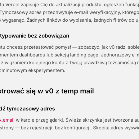
a Vercel zapisuje Cię do aktualizacji produktu, ogłoszeń funkcji
Tymczasowy adres przechwytuje e-mail weryfikacyjny, którego 
 wygasnąć. Żadnych linków do wypisania, żadnych filtrów do u
otypowanie bez zobowiązań
tu chcesz przetestować pomysł — zobaczyć, jak v0 radzi sobi
nentem dashboardu lub sekcją landing page. Jednorazowy e-
 z wiązaniem kolejnego konta z Twoją prawdziwą tożsamością d
iominutowym eksperymentem.
strować się w v0 z temp mail
ądź tymczasowy adres
x.email
w karcie przeglądarki. Świeża skrzynka jest tworzona a
strony — bez rejestracji, bez konfiguracji. Skopiuj adres wyświ