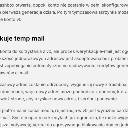
rashbox otwartą, dopóki konto nie zostanie w pełni skonfigurowa
że pierwsza generacja działa. Po tym tymczasowa skrzynka mo
e konto v0.
kuje temp mail
onta do korzystania z v0, ale proces weryfikacji e-mail jest og
ększość jednorazowych adresów jest akceptowana bez proble
jest zapobieganie automatycznemu nadużywaniu kredytów gener
tawców e-mail.
zasowy adres zostanie odrzucony, wygeneruj nowy z trashbox. 
 domenami, więc nowy adres może pochodzić z domeny, która 
wież stronę, aby uzyskać nowy adres, i spróbuj ponownie.
platformami social media, rejestracja w v0 jest wyraźnie bardz
-mail. System oparty na kredytach już ogranicza, ile może wy
ejsza motywację Vercel do agresywnego blokowania domen je