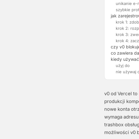
unikanie e-
szybkie pr
jak zarejestr
krok 1: zdo
krok 2: rozp
krok 3: zwer
krok 4: zac
czy v0 blokuj
co zawiera d
kiedy używać 
użyj do
nie używaj 
v0 od Vercel to
produkcji kompo
nowe konta otr
wymaga adresu 
trashbox obsług
możliwości v0 