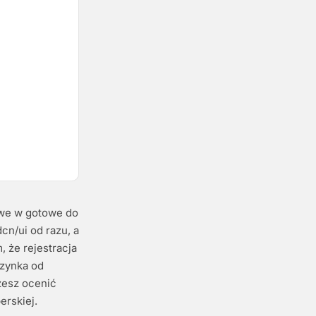
towe w gotowe do
cn/ui od razu, a
 że rejestracja
rzynka od
żesz ocenić
erskiej.