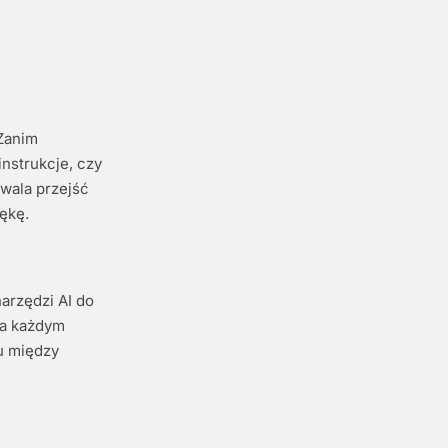
 Zanim
instrukcje, czy
wala przejść
ękę.
narzędzi AI do
na każdym
u między