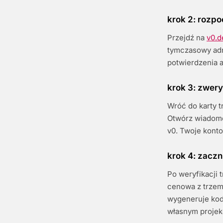
krok 2: rozpo
Przejdź na
v0.d
tymczasowy adre
potwierdzenia 
krok 3: zwery
Wróć do karty t
Otwórz wiadomoś
v0. Twoje konto
krok 4: zacz
Po weryfikacji 
cenowa z trzem
wygeneruje kod
własnym projek