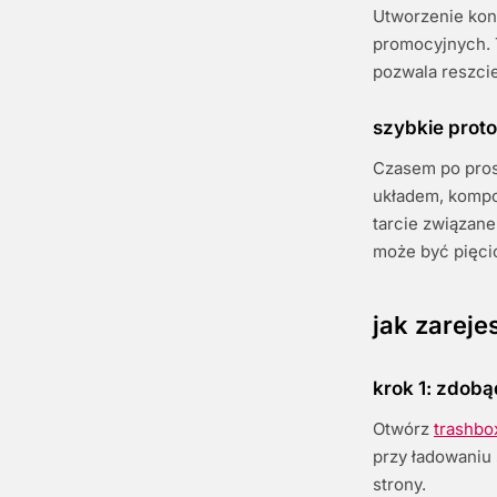
Utworzenie kont
promocyjnych. 
pozwala reszcie
szybkie prot
Czasem po pros
układem, kompo
tarcie związane
może być pięc
jak zareje
krok 1: zdob
Otwórz
trashbo
przy ładowaniu 
strony.