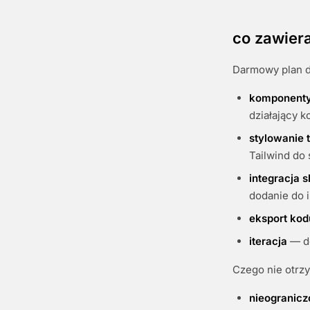
co zawier
Darmowy plan da
komponenty
działający k
stylowanie 
Tailwind do 
integracja 
dodanie do 
eksport kod
iteracja
— do
Czego nie otrz
nieogranicz