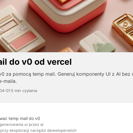
il do v0 od vercel
v0 za pomocą temp mail. Generuj komponenty UI z AI bez 
-maila.
04-01
·
5 min czytania
wać temp mail do v0
generowania ui przez ai
przy eksploracji narzędzi deweloperskich