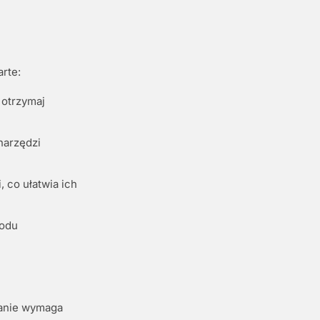
rte:
 otrzymaj
arzędzi
 co ułatwia ich
kodu
wanie wymaga