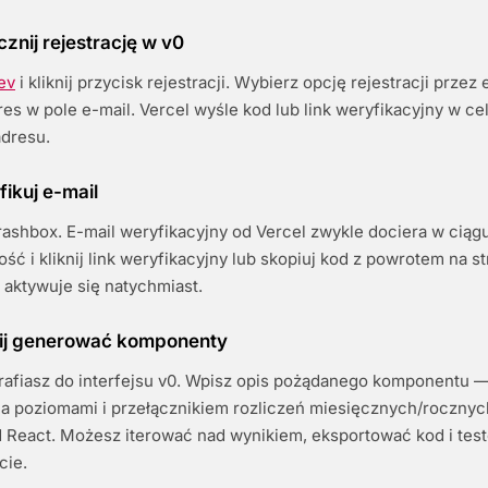
cznij rejestrację w v0
ev
i kliknij przycisk rejestracji. Wybierz opcję rejestracji przez 
s w pole e-mail. Vercel wyśle kod lub link weryfikacyjny w ce
adresu.
fikuj e-mail
rashbox. E-mail weryfikacyjny od Vercel zwykle dociera w ciągu
ć i kliknij link weryfikacyjny lub skopiuj kod z powrotem na st
 aktywuje się natychmiast.
nij generować komponenty
trafiasz do interfejsu v0. Wpisz opis pożądanego komponentu — 
a poziomami i przełącznikiem rozliczeń miesięcznych/rocznyc
 React. Możesz iterować nad wynikiem, eksportować kod i tes
cie.