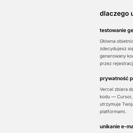
dlaczego 
testowanie ge
Główna obietni
zdecydujesz się
generowany kod 
przez rejestrac
prywatność p
Vercel zbiera d
kodu — Cursor, 
utrzymuje Twoj
platformami.
unikanie e-ma