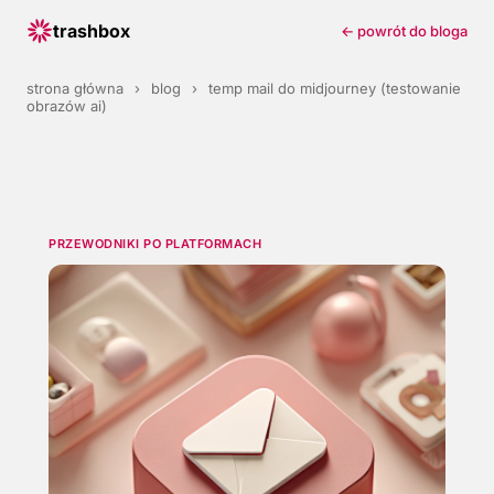
trashbox
← powrót do bloga
strona główna
›
blog
›
temp mail do midjourney (testowanie
obrazów ai)
PRZEWODNIKI PO PLATFORMACH