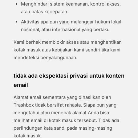
Menghindari sistem keamanan, kontrol akses,
atau batas kecepatan
Aktivitas apa pun yang melanggar hukum lokal,
nasional, atau internasional yang berlaku
Kami berhak memblokir akses atau menghentikan
kotak masuk atas kebijakan kami sendiri jika kami
mendeteksi penyalahgunaan.
tidak ada ekspektasi privasi untuk konten
email
Alamat email sementara yang dihasilkan oleh
Trashbox tidak bersifat rahasia. Siapa pun yang
mengetahui atau menebak alamat Anda bisa
melihat email di kotak masuk tersebut. Tidak ada
perlindungan kata sandi pada masing-masing
kotak masuk.