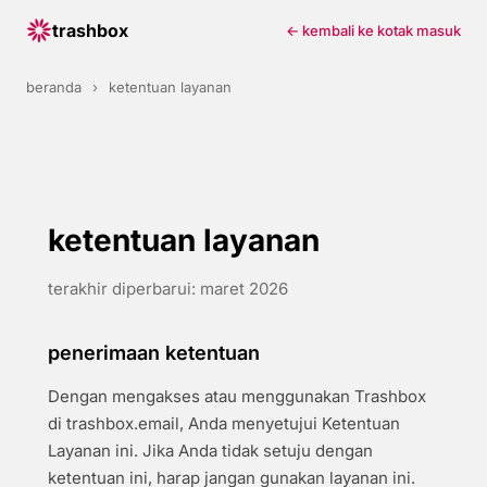
trashbox
← kembali ke kotak masuk
beranda
›
ketentuan layanan
ketentuan layanan
terakhir diperbarui: maret 2026
penerimaan ketentuan
Dengan mengakses atau menggunakan Trashbox
di trashbox.email, Anda menyetujui Ketentuan
Layanan ini. Jika Anda tidak setuju dengan
ketentuan ini, harap jangan gunakan layanan ini.