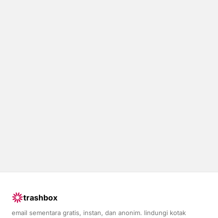
trashbox
email sementara gratis, instan, dan anonim. lindungi kotak