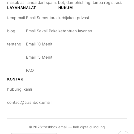
masuk asli anda dari spam, bot, dan phishing. tanpa registrasi.
LAYANAN
ALAT
HUKUM
temp mail
Email Sementara
kebijakan privasi
blog
Email Sekali Pakai
ketentuan layanan
tentang
Email 10 Menit
Email 15 Menit
FAQ
KONTAK
hubungi kami
contact@trashbox.email
© 2026 trashbox.email — hak cipta dilindungi