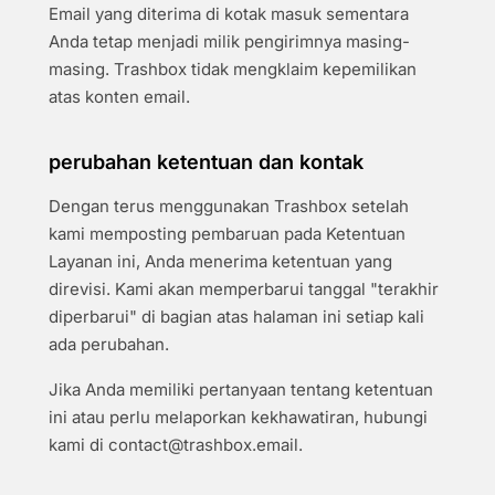
Email yang diterima di kotak masuk sementara
Anda tetap menjadi milik pengirimnya masing-
masing. Trashbox tidak mengklaim kepemilikan
atas konten email.
perubahan ketentuan dan kontak
Dengan terus menggunakan Trashbox setelah
kami memposting pembaruan pada Ketentuan
Layanan ini, Anda menerima ketentuan yang
direvisi. Kami akan memperbarui tanggal "terakhir
diperbarui" di bagian atas halaman ini setiap kali
ada perubahan.
Jika Anda memiliki pertanyaan tentang ketentuan
ini atau perlu melaporkan kekhawatiran, hubungi
kami di
contact@trashbox.email
.