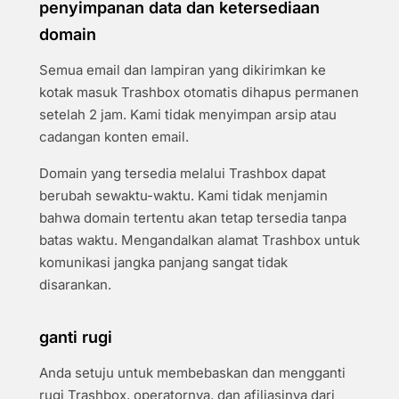
penyimpanan data dan ketersediaan
domain
Semua email dan lampiran yang dikirimkan ke
kotak masuk Trashbox otomatis dihapus permanen
setelah 2 jam. Kami tidak menyimpan arsip atau
cadangan konten email.
Domain yang tersedia melalui Trashbox dapat
berubah sewaktu-waktu. Kami tidak menjamin
bahwa domain tertentu akan tetap tersedia tanpa
batas waktu. Mengandalkan alamat Trashbox untuk
komunikasi jangka panjang sangat tidak
disarankan.
ganti rugi
Anda setuju untuk membebaskan dan mengganti
rugi Trashbox, operatornya, dan afiliasinya dari