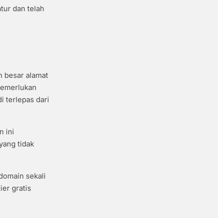
tur dan telah
n besar alamat
 memerlukan
i terlepas dari
n ini
yang tidak
domain sekali
er gratis