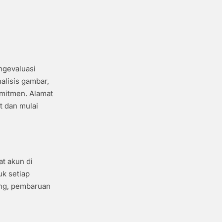
ngevaluasi
alisis gambar,
mitmen. Alamat
 dan mulai
t akun di
uk setiap
ing, pembaruan