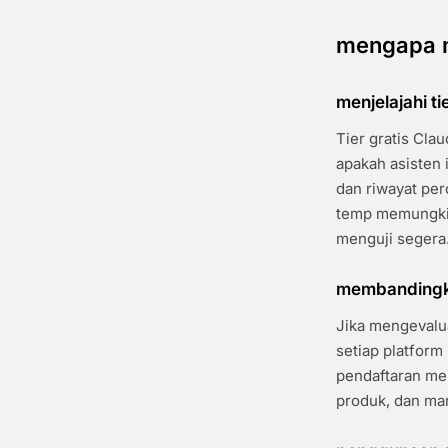
mengapa m
menjelajahi ti
Tier gratis Cla
apakah asisten 
dan riwayat pe
temp memungkin
menguji segera
membandingka
Jika mengevalua
setiap platform
pendaftaran me
produk, dan ma