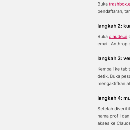
Buka
trashbox.
pendaftaran, ta
langkah 2: ku
Buka
claude.ai
d
email. Anthropic
langkah 3: ver
Kembali ke tab 
detik. Buka pesa
mengaktifkan a
langkah 4: mu
Setelah diveri
nama profil dan
akses ke Claude