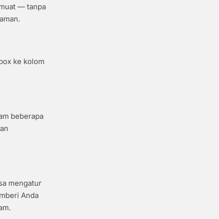
imuat — tanpa
laman.
hbox ke kolom
alam beberapa
dan
isa mengatur
emberi Anda
jam.