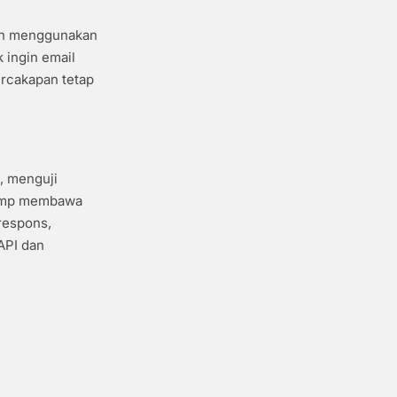
an menggunakan
 ingin email
ercakapan tetap
, menguji
 temp membawa
respons,
API dan