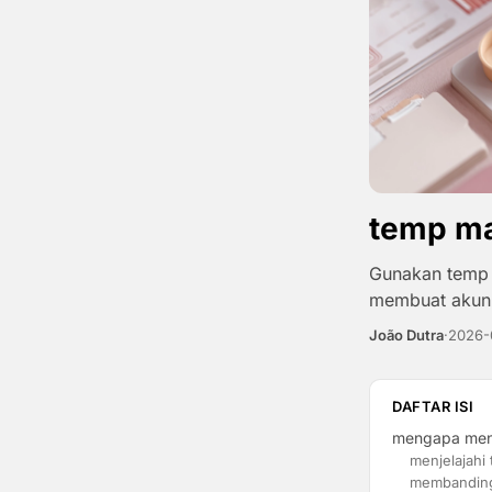
temp mai
Gunakan temp m
membuat akun 
João Dutra
·
2026-
DAFTAR ISI
mengapa meng
menjelajahi 
membanding