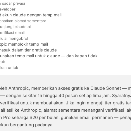
sadar privasi
eveloper
 akun claude dengan temp mail
dapatkan alamat sementara
unjungi claude.ai
erifikasi email
mulai mengobrol
opic memblokir temp mail
asuk dalam tier gratis claude
nakan temp mail untuk claude — dan kapan tidak
tuk
akan untuk
 oleh Anthropic, memberikan akses gratis ke Claude Sonnet — 
— dengan sekitar 15 hingga 40 pesan setiap lima jam. Syaratny
verifikasi untuk membuat akun. Jika ingin menguji tier gratis ta
l asli ke Anthropic, alamat sementara menangani verifikasi la
n Pro seharga $20 per bulan, gunakan email permanen — penagi
akun bergantung padanya.