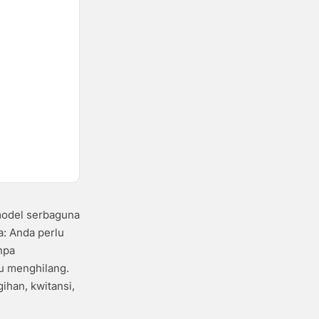
model serbaguna
a: Anda perlu
npa
lu menghilang.
han, kwitansi,