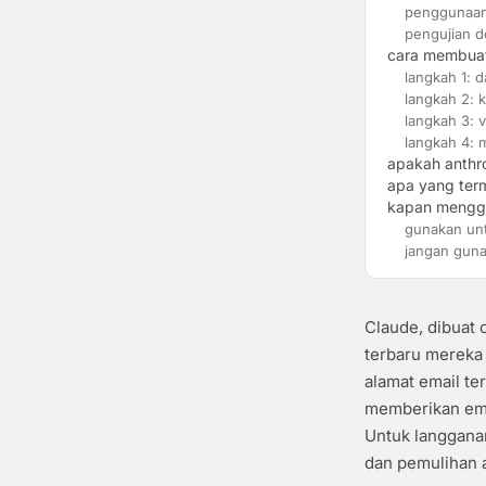
penggunaan 
pengujian d
cara membuat
langkah 1: 
langkah 2: k
langkah 3: v
langkah 4: 
apakah anthr
apa yang term
kapan menggu
gunakan un
jangan gun
Claude, dibuat
terbaru mereka 
alamat email ter
memberikan emai
Untuk langgana
dan pemulihan 