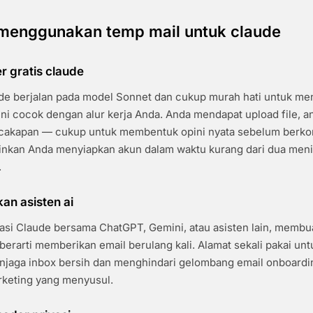
enggunakan temp mail untuk claude
er gratis claude
ude berjalan pada model Sonnet dan cukup murah hati untuk me
ini cocok dengan alur kerja Anda. Anda mendapat upload file, an
rcakapan — cukup untuk membentuk opini nyata sebelum berko
kan Anda menyiapkan akun dalam waktu kurang dari dua menit
.
n asisten ai
si Claude bersama ChatGPT, Gemini, atau asisten lain, membua
 berarti memberikan email berulang kali. Alamat sekali pakai unt
njaga inbox bersih dan menghindari gelombang email onboard
rketing yang menyusul.