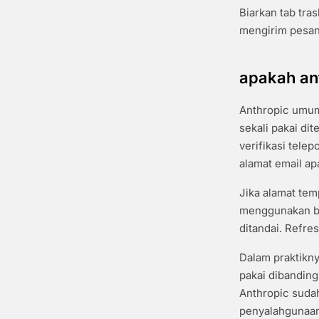
Biarkan tab tr
mengirim pesan 
apakah an
Anthropic umumn
sekali pakai di
verifikasi telep
alamat email a
Jika alamat tem
menggunakan be
ditandai. Refre
Dalam praktikny
pakai dibanding
Anthropic suda
penyalahgunaan