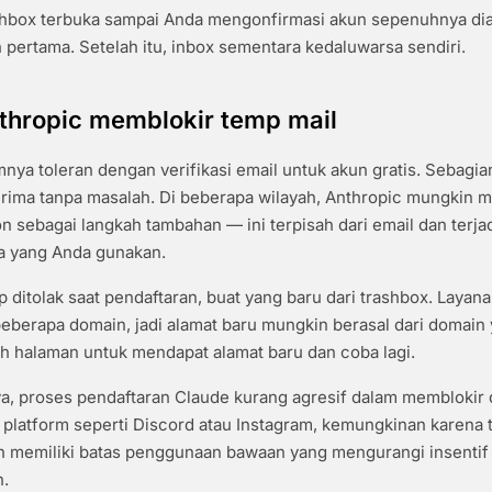
ashbox terbuka sampai Anda mengonfirmasi akun sepenuhnya dia
pertama. Setelah itu, inbox sementara kedaluwarsa sendiri.
thropic memblokir temp mail
ya toleran dengan verifikasi email untuk akun gratis. Sebagia
terima tanpa masalah. Di beberapa wilayah, Anthropic mungkin
on sebagai langkah tambahan — ini terpisah dari email dan terjad
pa yang Anda gunakan.
p ditolak saat pendaftaran, buat yang baru dari trashbox. Layana
berapa domain, jadi alamat baru mungkin berasal dari domain 
sh halaman untuk mendapat alamat baru dan coba lagi.
a, proses pendaftaran Claude kurang agresif dalam memblokir 
 platform seperti Discord atau Instagram, kemungkinan karena ti
h memiliki batas penggunaan bawaan yang mengurangi insentif
.