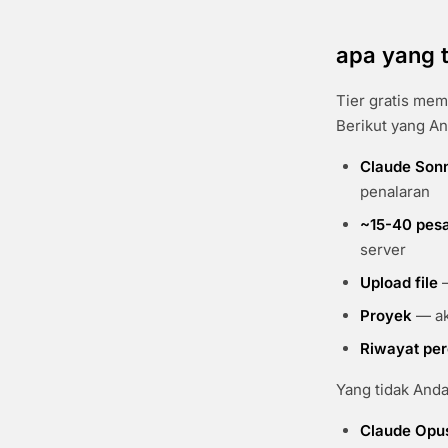
apa yang t
Tier gratis me
Berikut yang An
Claude Son
penalaran
~15-40 pesa
server
Upload file
—
Proyek
— ak
Riwayat pe
Yang tidak Anda 
Claude Opu