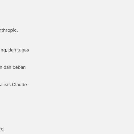
nthropic.
ing, dan tugas
an dan beban
alisis Claude
ro