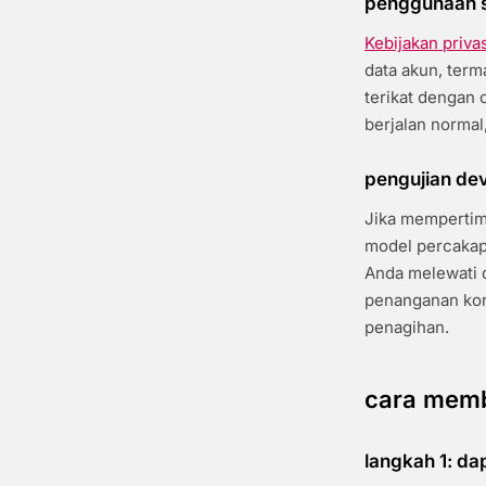
penggunaan s
Kebijakan privas
data akun, term
terikat dengan
berjalan normal
pengujian de
Jika mempertim
model percakap
Anda melewati d
penanganan kon
penagihan.
cara memb
langkah 1: d