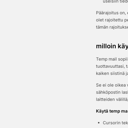
useisiin tied
Päärajoitus on,
olet rajoitettu 
tämän rajoituks
milloin kä
Temp mail sopii 
tuottavuuttasi, 
kaiken siistinä 
Se ei ole oikea 
sähköpostin lask
laitteiden välil
Käytä temp mai
Cursorin te