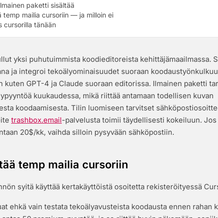
ilmainen paketti sisältää
ä temp mailia cursoriin — ja milloin ei
 cursorilla tänään
ullut yksi puhutuimmista koodieditoreista kehittäjämaailmassa. 
na ja integroi tekoälyominaisuudet suoraan koodaustyönkulkuu
n kuten GPT-4 ja Claude suoraan editorissa. Ilmainen paketti ta
pyyntöä kuukaudessa, mikä riittää antamaan todellisen kuvan
esta koodaamisesta. Tilin luomiseen tarvitset sähköpostiosoitte
oite
trashbox.email
-palvelusta toimii täydellisesti kokeiluun. Jos 
intaan 20$/kk, vaihda silloin pysyvään sähköpostiin.
tää temp mailia cursoriin
nön syitä käyttää kertakäyttöistä osoitetta rekisteröityessä Curs
uat ehkä vain testata tekoälyavusteista koodausta ennen rahan k