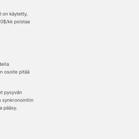
 on käytetty,
20$/kk poistaa
della
en osoite pitää
set pysyvän
n synkronointiin
na pääsy.