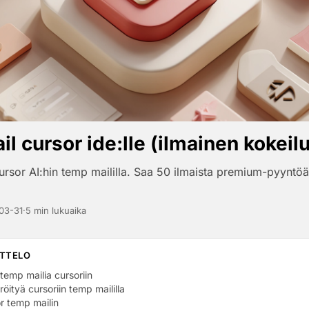
l cursor ide:lle (ilmainen kokeilu
ursor AI:hin temp maililla. Saa 50 ilmaista premium-pyyntöä
03-31
·
5 min lukuaika
ETTELO
temp mailia cursoriin
röityä cursoriin temp maililla
r temp mailin