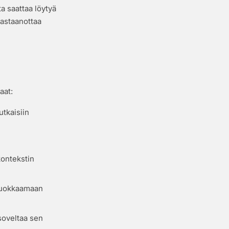
a saattaa löytyä
 vastaanottaa
aat:
tkaisiin
ontekstin
 muokkaamaan
soveltaa sen