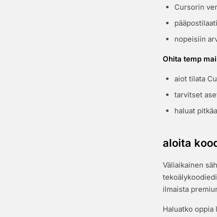
Cursorin ver
pääpostilaat
nopeisiin ar
Ohita temp mail
aiot tilata C
tarvitset ase
haluat pitkäa
aloita koo
Väliaikainen säh
tekoälykoodiedi
ilmaista premiu
Haluatko oppia 