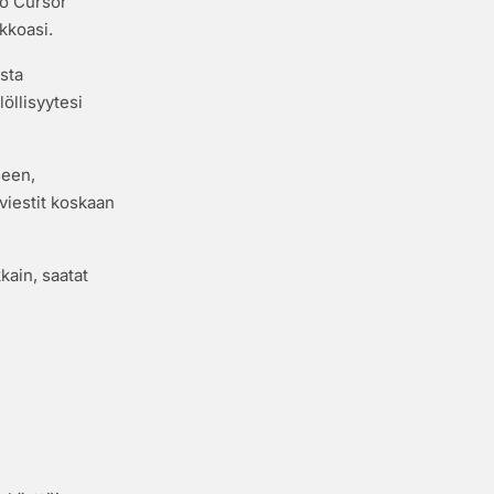
ko Cursor
ikkoasi.
ista
öllisyytesi
seen,
 viestit koskaan
kain, saatat